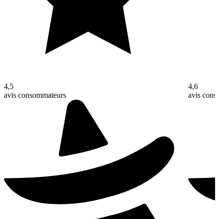
4,5
4,6
avis consommateurs
avis con