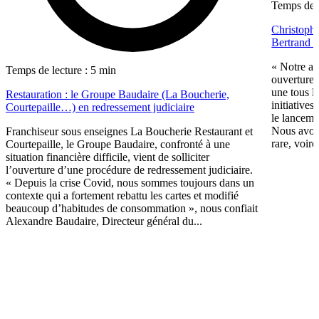
Temps de l
Christoph
Bertrand e
« Notre am
Temps de lecture : 5 min
ouvertures
une tous l
Restauration : le Groupe Baudaire (La Boucherie,
initiatives
Courtepaille…) en redressement judiciaire
le lanceme
Nous avons
Franchiseur sous enseignes La Boucherie Restaurant et
rare, voire.
Courtepaille, le Groupe Baudaire, confronté à une
situation financière difficile, vient de solliciter
l’ouverture d’une procédure de redressement judiciaire.
« Depuis la crise Covid, nous sommes toujours dans un
contexte qui a fortement rebattu les cartes et modifié
beaucoup d’habitudes de consommation », nous confiait
Alexandre Baudaire, Directeur général du...