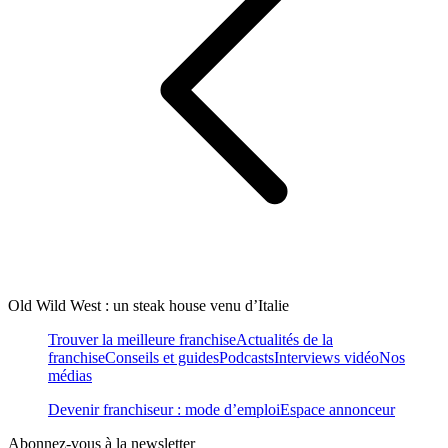
Old Wild West : un steak house venu d’Italie
Trouver la meilleure franchise
Actualités de la
franchise
Conseils et guides
Podcasts
Interviews vidéo
Nos
médias
Devenir franchiseur : mode d’emploi
Espace annonceur
Abonnez-vous à la newsletter