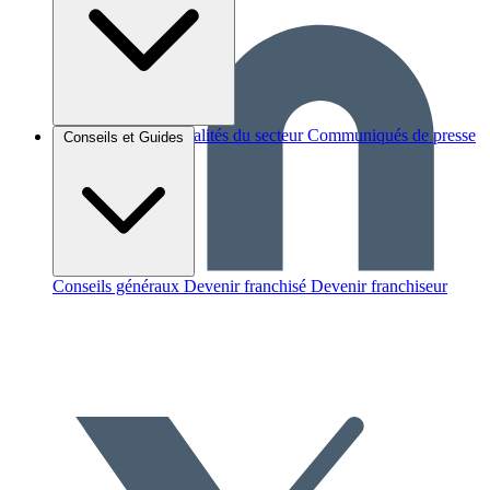
Brèves et actus
Actualités du secteur
Communiqués de presse
Conseils et Guides
Interviews
Conseils généraux
Devenir franchisé
Devenir franchiseur