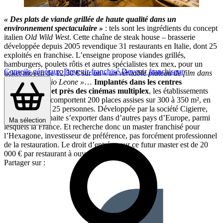
« Des plats de viande grillée de haute qualité dans un
environnement spectaculaire »
: tels sont les ingrédients du concept
italien
Old Wild West
. Cette chaîne de steak house – brasserie
développée depuis 2005 revendique 31 restaurants en Italie, dont 25
exploités en franchise. L’enseigne propose viandes grillés,
hamburgers, poulets rôtis et autres spécialistes tex mex, pour un
Conseils généraux
Devenir franchisé
Devenir franchiseur
ticket moyen de 12,50 € sur un
« un véritable plateau de film dans
le style de Sergio Leone »
…
Implantés dans les centres
commerciaux et près des cinémas multiplex
, les établissements
Old Wild West
comportent 200 places assises sur 300 à 350 m², en
emploient 20 à 25 personnes. Développée par la société Cigierre,
l’enseigne souhaite s’exporter dans d’autres pays d’Europe, parmi
Ma sélection
lesquels la France. Et recherche donc un master franchisé pour
l’Hexagone, investisseur de préférence, pas forcément professionnel
de la restauration. Le droit d’entrée pour ce futur master est de 20
000 € par restaurant à ouvrir.
Partager sur :