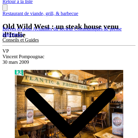
Retour à la liste
Restaurant de viande, grill, & barbecue
Old Wild West : un steak house venu
Brèves et actus
Actualités du secteur
Communiqués de presse
d’Italie
Interviews
Conseils et Guides
VP
Vincent Pompougnac
30 mars 2009