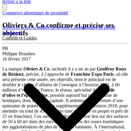
Retour à la liste
Commerce alimentaire de proximité
Oliviers & Co confirme et précise ses
Brèves et actus
Actualités du secteur
Communiqués de presse
objectifs
Interviews
Conseils et Guides
PB
Philippe Beaulieu
16 février 2017
La marque
Oliviers & Co
, rachetée il y a un an par
Geoffroy Roux
de Bézieux
, précise, à l’approche de
Franchise Expo Paris
, où elle
sera présente cette année, ses objectifs, dont le principal est de
doubler le chiffre d’affaires de l’enseigne à l’horizon 2022, à 60
millions d’euros. En France, le réseau, spécialisé dans
l’huile
d’olive et l’épicerie fine
, possède aujourd’hui une trentaine de
boutiques, dont 4 dans la capitale. Il ambitionne l’ouverture d’une
quinzaine de points de vente supplémentaires à l’horizon 2018, pour
atteindre un total de 45 boutiques (une vingtaine en propre et près de
25 en franchise). Ces ouvertures devraient avoir lieu sur des surfaces
de 50 à 60 m² dans des rues alimentaires ou des zones touristiques
des agglomérations de plus de 150 000 habitants. À l’international,