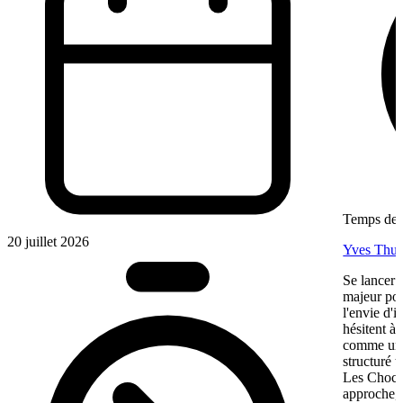
Temps de l
20 juillet 2026
Yves Thur
Se lancer 
majeur pou
l'envie d'
hésitent à 
comme une 
structuré 
Les Chocol
approche, 