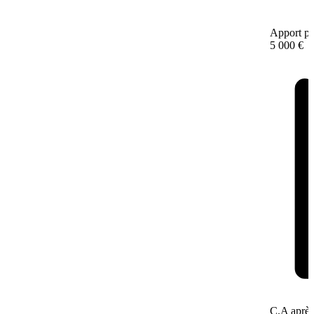
Apport pe
5 000 €
C.A après