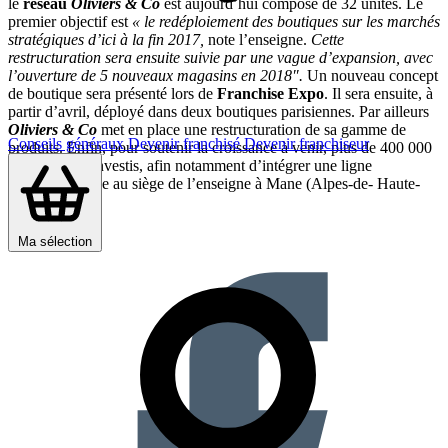
le
réseau
Oliviers & Co
est aujourd’hui composé de 32 unités. Le
premier objectif est
« le redéploiement des boutiques sur les marchés
stratégiques d’ici à la fin 2017,
note l’enseigne.
Cette
restructuration sera ensuite suivie par une vague d’expansion, avec
l’ouverture de 5 nouveaux magasins en 2018″.
Un nouveau concept
de boutique sera présenté lors de
Franchise Expo
. Il sera ensuite, à
partir d’avril, déployé dans deux boutiques parisiennes. Par ailleurs
Oliviers & Co
met en place une restructuration de sa gamme de
Conseils généraux
Devenir franchisé
Devenir franchiseur
produits. Enfin, pour soutenir la croissance à venir, plus de 400 000
euros ont été investis, afin notamment d’intégrer une ligne
d’embouteillage au siège de l’enseigne à Mane (Alpes-de- Haute-
Provence).
Partager sur :
Ma sélection