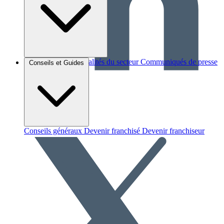
Brèves et actus
Actualités du secteur
Communiqués de presse
Conseils et Guides
Interviews
Conseils généraux
Devenir franchisé
Devenir franchiseur