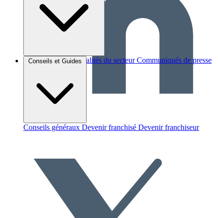
Brèves et actus
Actualités du secteur
Communiqués de presse
Conseils et Guides
Interviews
Conseils généraux
Devenir franchisé
Devenir franchiseur