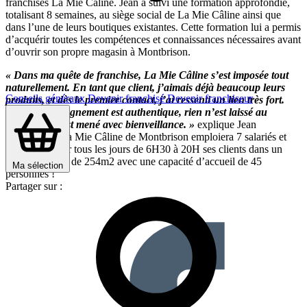
franchisés La Mie Câline. Jean a suivi une formation approfondie,
totalisant 8 semaines, au siège social de La Mie Câline ainsi que
dans l’une de leurs boutiques existantes. Cette formation lui a permis
d’acquérir toutes les compétences et connaissances nécessaires avant
d’ouvrir son propre magasin à Montbrison.
« Dans ma quête de franchise, La Mie Câline s’est imposée tout
naturellement. En tant que client, j’aimais déjà beaucoup leurs
Conseils généraux
Devenir franchisé
Devenir franchiseur
produits, et dès le premier contact, j’ai ressenti un lien très fort.
Leur accompagnement est authentique, rien n’est laissé au
hasard, tout est mené avec bienveillance. »
explique Jean
Babonneau. La Mie Câline de Montbrison emploiera 7 salariés et
pourra recevoir tous les jours de 6H30 à 20H ses clients dans un
grand magasin de 254m2 avec une capacité d’accueil de 45
Ma sélection
personnes !
Partager sur :