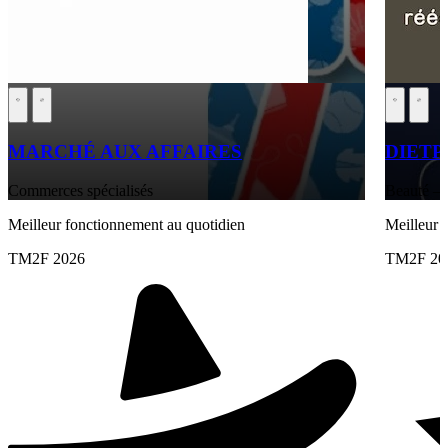
MARCHÉ AUX AFFAIRES
DIETP
Commerces spécialisés
Beauté – 
Meilleur fonctionnement au quotidien
Meilleur 
TM2F 2026
TM2F 20