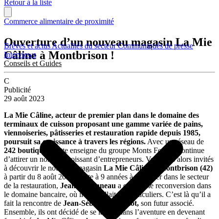
Retour à la liste
Commerce alimentaire de proximité
Ouverture d’un nouveau magasin La Mie
Brèves et actus
Actualités du secteur
Communiqués de presse
Câline à Montbrison !
Interviews
Conseils et Guides
C
Publicité
29 août 2023
La Mie Câline, acteur de premier plan dans le domaine des
terminaux de cuisson proposant une gamme variée de pains,
viennoiseries, pâtisseries et restauration rapide depuis 1985,
poursuit sa croissance à travers les régions.
Avec un réseau de
242 boutiques,
cette enseigne du groupe Monts Fournil continue
d’attirer un nombre croissant d’entrepreneurs. Vous êtes alors invités
à découvrir le nouveau magasin
La Mie Câline à Montbrison (42)
à partir du 8 août 2023. Suite à 9 années à travailler dans le secteur
de la restauration,
Jean Babonneau
a opéré une reconversion dans
le domaine bancaire, où il conseillait les particuliers. C’est là qu’il a
fait la rencontre de
Jean-Sébastien Capiot,
son futur associé.
Ensemble, ils ont décidé de se lancer dans l’aventure en devenant