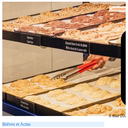
Communiqu
6 mai 202
Brèves et Actus