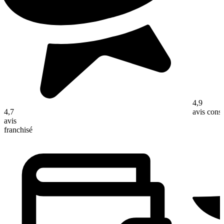
4,9
4,7
avis con
avis
franchisé