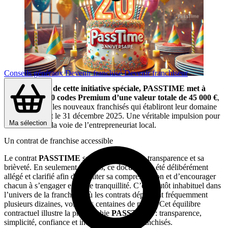
Conseils généraux
Devenir franchisé
Devenir franchiseur
Dans le cadre de cette initiative spéciale, PASSTIME met à
disposition 500 codes Premium d’une valeur totale de 45 000 €
,
destinés à tous les nouveaux franchisés qui établiront leur domaine
d’activité avant le 31 décembre 2025. Une véritable impulsion pour
Ma sélection
démarrer dans la voie de l’entrepreneuriat local.
Un contrat de franchise accessible
Le contrat
PASSTIME
se caractérise par sa transparence et sa
brièveté. En seulement 8 pages, ce document a été délibérément
allégé et clarifié afin de faciliter sa compréhension et d’encourager
chacun à s’engager en toute tranquillité. C’est plutôt inhabituel dans
l’univers de la franchise, où les contrats dépassent fréquemment
plusieurs dizaines, voire des centaines de pages. Cet équilibre
contractuel illustre la philosophie
PASSTIME
: transparence,
simplicité, confiance et indépendance des franchisés.