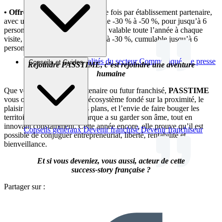
• Offre Découverte
: valable une fois par établissement partenaire,
avec une remise exceptionnelle de -30 % à -50 %, pour jusqu’à 6
personnes
• Offre Permanente
: valable toute l’année à chaque
visite, avec une remise de -10 % à -30 %, cumulable jusqu’à 6
personnes
Brèves et actus
Actualités du secteur
Communiqués de presse
Conseils et Guides
Rejoindre PASSTIME, c’est rejoindre une aventure
Interviews
humaine
Que vous soyez client, partenaire ou futur franchisé,
PASSTIME
vous ouvre les portes d’un écosystème fondé sur la proximité, le
plaisir de partager des bons plans, et l’envie de faire bouger les
territoires. En 20 ans, la marque a su garder son âme, tout en
innovant constamment. Cette année encore, elle prouve qu’il est
Conseils généraux
Devenir franchisé
Devenir franchiseur
possible de conjuguer entrepreneuriat, liberté, rentabilité et
bienveillance.
Et si vous deveniez, vous aussi, acteur de cette
success-story française ?
Partager sur :