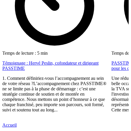
Temps de lecture : 5 min
Temps de l
Témoignage : Hervé Peslin, cofondateur et dirigeant
PASSTIME f
PASSTIME
pour les ca
1. Comment définiriez-vous l’accompagnement au sein
Une réduct
de votre réseau ?L’accompagnement chez PASSTIME®
belle occa
ne se limite pas à la phase de démarrage : c’est une
la TVA sur
stratégie continue de soutien et de montée en
l'investis
compétence. Nous mettons un point d’honneur à ce que
désormais,
chaque franchisé, peu importe son parcours, soit formé,
représente
suivi et soutenu tout au long...
Cette mesu
Accueil