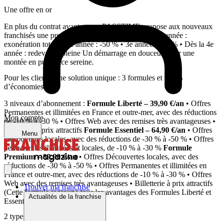
Une offre en or
En plus du contrat avantageux, PASSTIME propose aux nouveaux
franchisés une progressivité des redevances : • 1ère année :
exonération totale • 2e année : -50 % • 3e année : -25 % • Dès la 4e
année : redevance pleine Un démarrage en douceur, pour une
montée en puissance sereine.
Pour les clients, une solution unique : 3 formules et 100%
d’économies
3 niveaux d’abonnement :
Formule Liberté – 39,90 €/an
• Offres
Permanentes et illimitées en France et outre-mer, avec des réductions
Mon compte
de -10 % à -30 % • Offres Web avec des remises très avantageuses •
Billetterie à prix attractifs
Formule Essentiel – 64,90 €/an
• Offres
Menu
Découvertes locales, avec des réductions de -30 % à -50 % • Offres
permanentes illimitées et locales, de -10 % à -30 %
Formule
Premium – 89,90 €/an
• Offres Découvertes locales, avec des
réductions de -30 % à -50 % • Offres Permanentes et illimitées en
France et outre-mer, avec des réductions de -10 % à -30 % • Offres
Web avec des remises très avantageuses • Billetterie à prix attractifs
Trouver ma franchise
(Cette formule regroupe tous les avantages des Formules Liberté et
Actualités de la franchise
Essentiel)
2 types d’offres