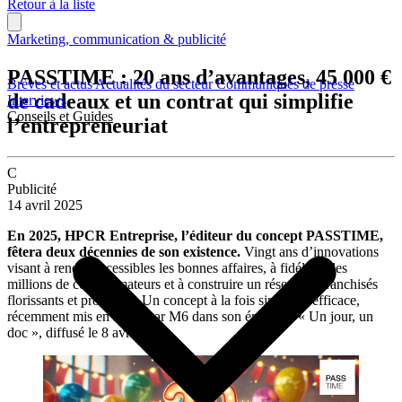
Retour à la liste
Marketing, communication & publicité
PASSTIME : 20 ans d’avantages, 45 000 €
Brèves et actus
Actualités du secteur
Communiqués de presse
de cadeaux et un contrat qui simplifie
Interviews
Conseils et Guides
l’entrepreneuriat
C
Publicité
14 avril 2025
En 2025, HPCR Entreprise, l’éditeur du concept PASSTIME,
fêtera deux décennies de son existence.
Vingt ans d’innovations
visant à rendre accessibles les bonnes affaires, à fidéliser des
millions de consommateurs et à construire un réseau de franchisés
florissants et prospères. Un concept à la fois simple et efficace,
récemment mis en avant par M6 dans son émission « Un jour, un
doc », diffusé le 8 avril.