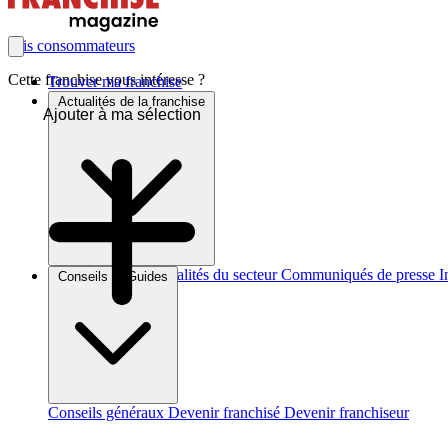
avis consommateurs
Cette franchise vous intéresse ?
Trouver ma franchise
Actualités de la franchise
Ajouter à ma sélection
Brèves et actus
Actualités du secteur
Communiqués de presse
I
Conseils et Guides
Conseils généraux
Devenir franchisé
Devenir franchiseur