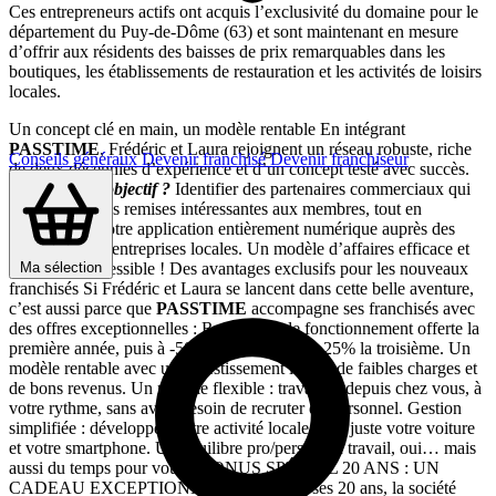
Ces entrepreneurs actifs ont acquis l’exclusivité du domaine pour le
département du Puy-de-Dôme (63) et sont maintenant en mesure
d’offrir aux résidents des baisses de prix remarquables dans les
boutiques, les établissements de restauration et les activités de loisirs
locales.
Un concept clé en main, un modèle rentable En intégrant
PASSTIME
, Frédéric et Laura rejoignent un réseau robuste, riche
Conseils généraux
Devenir franchisé
Devenir franchiseur
de deux décennies d’expérience et d’un concept testé avec succès.
Quel est leur objectif ?
Identifier des partenaires commerciaux qui
proposeront des remises intéressantes aux membres, tout en
promouvant notre application entièrement numérique auprès des
collectivités et entreprises locales. Un modèle d’affaires efficace et
Ma sélection
facilement accessible ! Des avantages exclusifs pour les nouveaux
franchisés Si Frédéric et Laura se lancent dans cette belle aventure,
c’est aussi parce que
PASSTIME
accompagne ses franchisés avec
des offres exceptionnelles : Redevance de fonctionnement offerte la
première année, puis à -50% la seconde et à -25% la troisième. Un
modèle rentable avec un Investissement limité, de faibles charges et
de bons revenus. Un modèle flexible : travaillez depuis chez vous, à
votre rythme, sans avoir besoin de recruter du personnel. Gestion
simplifiée : développez votre activité locale avec juste votre voiture
et votre smartphone. Un équilibre pro/perso : du travail, oui… mais
aussi du temps pour vous ! BONUS SPÉCIAL 20 ANS : UN
CADEAU EXCEPTIONNEL ! Pour fêter ses 20 ans, la société