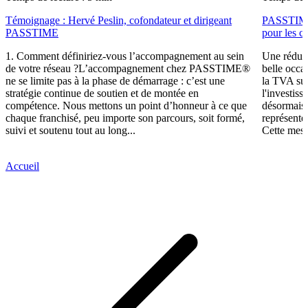
Témoignage : Hervé Peslin, cofondateur et dirigeant
PASSTIME f
PASSTIME
pour les ca
1. Comment définiriez-vous l’accompagnement au sein
Une réduct
de votre réseau ?L’accompagnement chez PASSTIME®
belle occa
ne se limite pas à la phase de démarrage : c’est une
la TVA sur
stratégie continue de soutien et de montée en
l'investis
compétence. Nous mettons un point d’honneur à ce que
désormais,
chaque franchisé, peu importe son parcours, soit formé,
représente
suivi et soutenu tout au long...
Cette mesu
Accueil