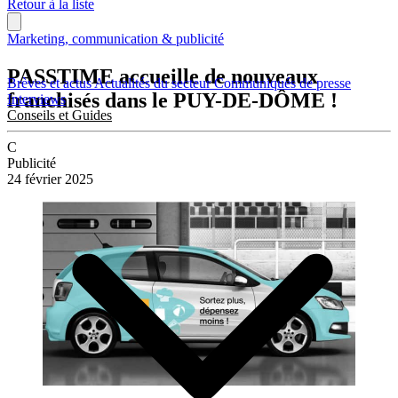
Retour à la liste
Marketing, communication & publicité
PASSTIME accueille de nouveaux
Brèves et actus
Actualités du secteur
Communiqués de presse
franchisés dans le PUY-DE-DÔME !
Interviews
Conseils et Guides
C
Publicité
24 février 2025