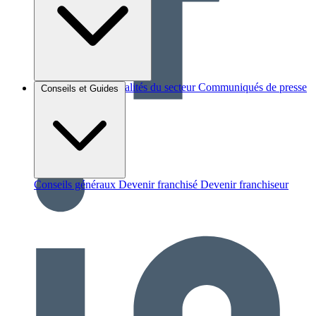
Brèves et actus
Actualités du secteur
Communiqués de presse
Conseils et Guides
Interviews
Conseils généraux
Devenir franchisé
Devenir franchiseur