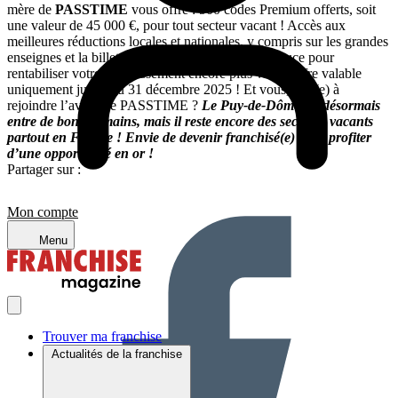
mère de
PASSTIME
vous offre : 500 codes Premium offerts, soit
une valeur de 45 000 €, pour tout secteur vacant ! Accès aux
meilleures réductions locales et nationales, y compris sur les grandes
enseignes et la billetterie. Un véritable coup de pouce pour
rentabiliser votre investissement encore plus vite ! Offre valable
uniquement jusqu’au 31 décembre 2025 ! Et vous, prêt(e) à
rejoindre l’aventure PASSTIME ?
Le Puy-de-Dôme est désormais
entre de bonnes mains, mais il reste encore des secteurs vacants
partout en France ! Envie de devenir franchisé(e) et de profiter
d’une opportunité en or !
Partager sur :
Mon compte
Menu
Trouver ma franchise
Actualités de la franchise