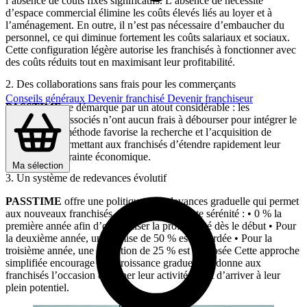
l’absence de coûts fixes significatifs. L’absence de nécessité
d’espace commercial élimine les coûts élevés liés au loyer et à
l’aménagement. En outre, il n’est pas nécessaire d’embaucher du
personnel, ce qui diminue fortement les coûts salariaux et sociaux.
Cette configuration légère autorise les franchisés à fonctionner avec
des coûts réduits tout en maximisant leur profitabilité.
2. Des collaborations sans frais pour les commerçants
Conseils généraux
Devenir franchisé
Devenir franchiseur
PASSTIME
se démarque par un atout considérable : les
commerçants associés n’ont aucun frais à débourser pour intégrer le
réseau. Cette méthode favorise la recherche et l’acquisition de
partenaires, permettant aux franchisés d’étendre rapidement leur
offre sans contrainte économique.
Ma sélection
3. Un système de redevances évolutif
PASSTIME
offre une politique de redevances graduelle qui permet
aux nouveaux franchisés de démarrer en toute sérénité : • 0 % la
première année afin d’optimaliser la profitabilité dès le début • Pour
la deuxième année, une remise de 50 % est accordée • Pour la
troisième année, une réduction de 25 % est proposée Cette approche
simplifiée encourage une croissance graduelle et donne aux
franchisés l’occasion d’affiner leur activité avant d’arriver à leur
plein potentiel.