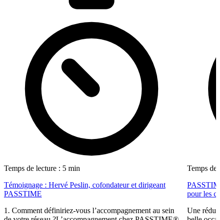
Temps de lecture : 5 min
Temps de l
Témoignage : Hervé Peslin, cofondateur et dirigeant
PASSTIME f
PASSTIME
pour les ca
1. Comment définiriez-vous l’accompagnement au sein
Une réduct
de votre réseau ?L’accompagnement chez PASSTIME®
belle occa