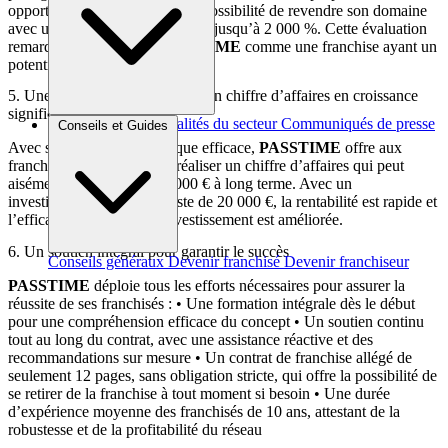
opportunité exceptionnelle : la possibilité de revendre son domaine
avec un bénéfice potentiel allant jusqu’à 2 000 %. Cette évaluation
remarquable positionne
PASSTIME
comme une franchise ayant un
potentiel patrimonial élevé.
5. Une rentabilité démontrée et un chiffre d’affaires en croissance
significative
Brèves et actus
Actualités du secteur
Communiqués de presse
Conseils et Guides
Interviews
Avec son modèle économique efficace,
PASSTIME
offre aux
franchisés la possibilité de réaliser un chiffre d’affaires qui peut
aisément dépasser les 300 000 € à long terme. Avec un
investissement initial modeste de 20 000 €, la rentabilité est rapide et
l’efficacité du retour sur investissement est améliorée.
6. Un soutien intégral pour garantir le succès
Conseils généraux
Devenir franchisé
Devenir franchiseur
PASSTIME
déploie tous les efforts nécessaires pour assurer la
réussite de ses franchisés : • Une formation intégrale dès le début
pour une compréhension efficace du concept • Un soutien continu
tout au long du contrat, avec une assistance réactive et des
recommandations sur mesure • Un contrat de franchise allégé de
seulement 12 pages, sans obligation stricte, qui offre la possibilité de
se retirer de la franchise à tout moment si besoin • Une durée
d’expérience moyenne des franchisés de 10 ans, attestant de la
robustesse et de la profitabilité du réseau