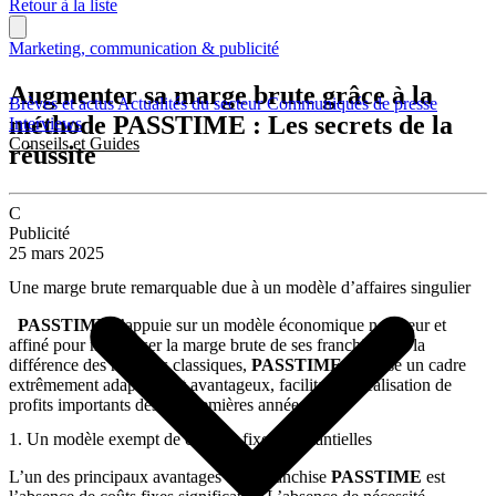
Retour à la liste
Marketing, communication & publicité
Augmenter sa marge brute grâce à la
Brèves et actus
Actualités du secteur
Communiqués de presse
méthode PASSTIME : Les secrets de la
Interviews
Conseils et Guides
réussite
C
Publicité
25 mars 2025
Une marge brute remarquable due à un modèle d’affaires singulier
PASSTIME
s’appuie sur un modèle économique novateur et
affiné pour maximiser la marge brute de ses franchisés. À la
différence des modèles classiques,
PASSTIME
propose un cadre
extrêmement adaptable et avantageux, facilitant la réalisation de
profits importants dès les premières années.
1. Un modèle exempt de charges fixes substantielles
L’un des principaux avantages de la franchise
PASSTIME
est