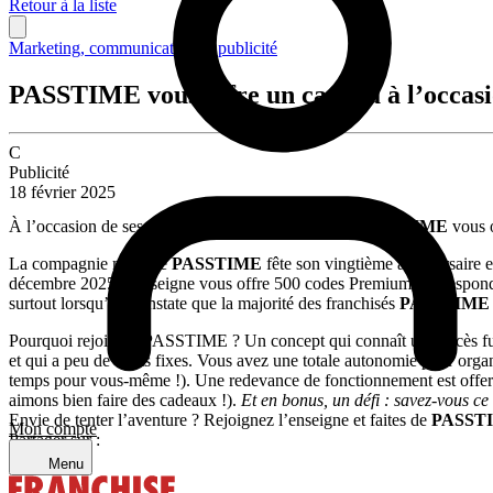
Retour à la liste
Marketing, communication & publicité
PASSTIME vous offre un cadeau à l’occasio
C
Publicité
18 février 2025
À l’occasion de ses 20 ans, la société parentale de
PASSTIME
vous o
La compagnie mère de
PASSTIME
fête son vingtième anniversaire et
décembre 2025, l’enseigne vous offre 500 codes Premium, corresponda
surtout lorsqu’on constate que la majorité des franchisés
PASSTIM
Pourquoi rejoindre PASSTIME ? Un concept qui connaît un succès fulgu
et qui a peu de coûts fixes. Vous avez une totale autonomie pour orga
temps pour vous-même !). Une redevance de fonctionnement est offert
aimons bien faire des cadeaux !).
Et en bonus, un défi : savez-vous ce
Envie de tenter l’aventure ? Rejoignez l’enseigne et faites de
PASST
Mon compte
Partager sur :
Menu