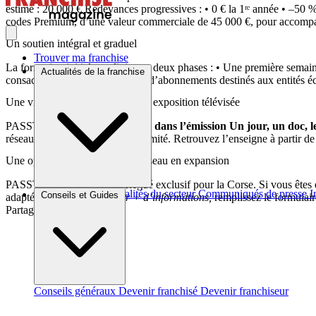
estimé : 20 000 € Redevances progressives : • 0 € la 1ʳᵉ année • –50 
codes Premium, d’une valeur commerciale de 45 000 €, pour accompa
Un soutien intégral et graduel
Trouver ma franchise
La formation initiale se divise en deux phases : • Une première semai
Actualités de la franchise
consacre à la commercialisation d’abonnements destinés aux entités éco
Une visibilité accrue grâce à une exposition télévisée
PASSTIME a été diffusé sur
M6 dans l’émission Un jour, un doc, le /
réseau dans l’économie de proximité. Retrouvez l’enseigne à partir d
Une opportunité existante, un réseau en expansion
PASSTIME cherche son délégué exclusif pour la Corse. Si vous êtes éta
Brèves et actus
Actualités du secteur
Communiqués de presse
I
Conseils et Guides
adaptée à vos besoins.
Pour + d’informations,
remplissez le formulair
Partager sur :
Conseils généraux
Devenir franchisé
Devenir franchiseur