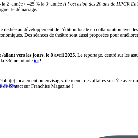
% la 2ᵉ année • –25 % la 3ᵉ année
À l’occasion des 20 ans de HPCR Entr
gner le démarrage.
ne dédiée au développement de l’édition locale en collaboration avec le
nomiques. Des séances de théâtre sont aussi proposées pour améliorer la
allant vers les jours, le 8 avril 2025.
Le reportage, centré sur les as
e la 33ème minute
ici
!
bli(e) localement ou envisagez de mener des affaires sur l’île avec un 
nterviews
e de contact sur Franchise Magazine !