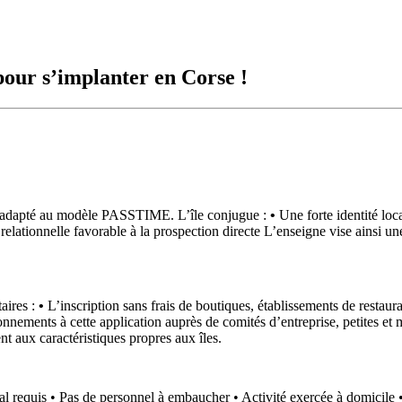
our s’implanter en Corse !
t adapté au modèle PASSTIME. L’île conjugue :
•
Une forte identité lo
elationnelle favorable à la prospection directe L’enseigne vise ainsi un
aires :
•
L’inscription sans frais de boutiques, établissements de restaura
ements à cette application auprès de comités d’entreprise, petites et m
t aux caractéristiques propres aux îles.
l requis • Pas de personnel à embaucher • Activité exercée à domicile 