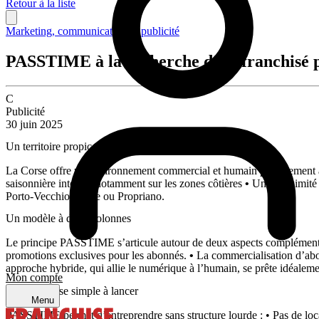
Retour à la liste
Marketing, communication & publicité
PASSTIME à la recherche d’un franchisé p
C
Publicité
30 juin 2025
Un territoire propice à l’implantation
La Corse offre un environnement commercial et humain parfaitemen
saisonnière intense, notamment sur les zones côtières
•
Une proximité r
Porto-Vecchio, Corte ou Propriano.
Un modèle à deux colonnes
Le principe PASSTIME s’articule autour de deux aspects complément
promotions exclusives pour les abonnés.
•
La commercialisation d’abonn
approche hybride, qui allie le numérique à l’humain, se prête idéalemen
Mon compte
Une franchise simple à lancer
Menu
PASSTIME permet d’entreprendre sans structure lourde : • Pas de loca