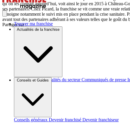
qu’on les connait aujourd’hui, voit ainsi le jour en 2015 à Château-G
ses partenaires. Chez Picard, la franchise se vit comme une vraie relat
témoigne notamment le suivi mis en place pendant la crise sanitaire. P
avant tout des partenaires adhérant à ses valeurs telles que le goût du 
Trouver ma franchise
Partager sur :
Actualités de la franchise
Brèves et actus
Actualités du secteur
Communiqués de presse
I
Conseils et Guides
Conseils généraux
Devenir franchisé
Devenir franchiseur