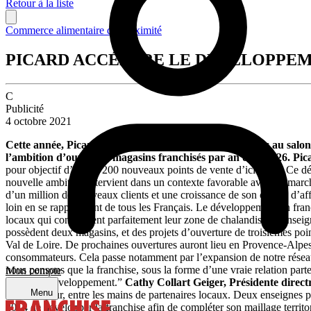
Retour à la liste
Commerce alimentaire de proximité
PICARD ACCÉLÈRE LE DÉVELOPPEM
C
Publicité
4 octobre 2021
Cette année, Picard participe pour la toute première fois au sal
l’ambition d’ouvrir 25 magasins franchisés par an d’ici 2026.
Pic
pour objectif d’ouvrir 200 nouveaux points de vente d’ici 2026. Ce dé
nouvelle ambition intervient dans un contexte favorable avec un march
d’un million de nouveaux clients et une croissance de son chiffre d’af
loin en se rapprochant de tous les Français. Le développement en franc
locaux qui connaissent parfaitement leur zone de chalandise. L’enseign
possèdent deux magasins, et des projets d’ouverture de troisièmes poi
Val de Loire. De prochaines ouvertures auront lieu en Provence-Alpes
consommateurs. Cela passe notamment par l’expansion de notre réseau m
nous pensons que la franchise, sous la forme d’une vraie relation part
Mon compte
dans leur développement.”
Cathy Collart Geiger, Présidente direct
Menu
voient le jour, entre les mains de partenaires locaux. Deux enseignes p
2014 de développer la franchise afin de compléter son maillage territo