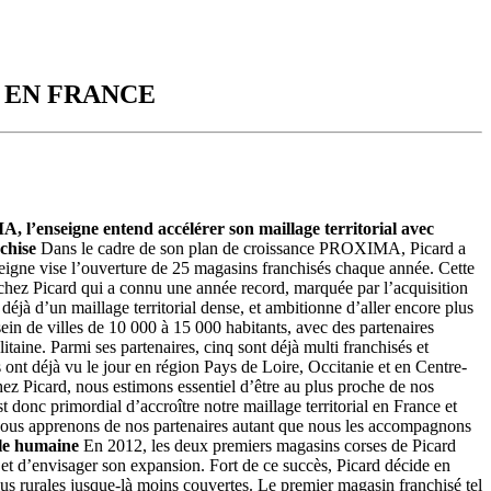
 EN FRANCE
 l’enseigne entend accélérer son maillage territorial avec
chise
Dans le cadre de son plan de croissance PROXIMA, Picard a
seigne vise l’ouverture de 25 magasins franchisés chaque année. Cette
 chez Picard qui a connu une année record, marquée par l’acquisition
éjà d’un maillage territorial dense, et ambitionne d’aller encore plus
ein de villes de 10 000 à 15 000 habitants, avec des partenaires
aine. Parmi ses partenaires, cinq sont déjà multi franchisés et
ont déjà vu le jour en région Pays de Loire, Occitanie et en Centre-
z Picard, nous estimons essentiel d’être au plus proche de nos
onc primordial d’accroître notre maillage territorial en France et
e, nous apprenons de nos partenaires autant que nous les accompagnons
lle humaine
En 2012, les deux premiers magasins corses de Picard
t et d’envisager son expansion. Fort de ce succès, Picard décide en
lus rurales jusque-là moins couvertes. Le premier magasin franchisé tel