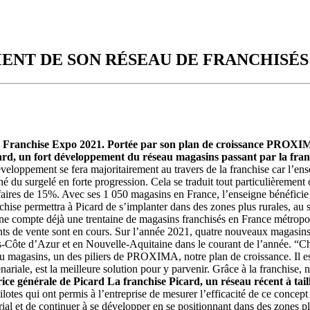
ENT DE SON RÉSEAU DE FRANCHISÉS
on Franchise Expo 2021. Portée par son plan de croissance PROXIMA,
ard, un fort développement du réseau magasins passant par la fran
veloppement se fera majoritairement au travers de la franchise car l’en
é du surgelé en forte progression. Cela se traduit tout particulièrement
faires de 15%. Avec ses 1 050 magasins en France, l’enseigne bénéficie d
hise permettra à Picard de s’implanter dans des zones plus rurales, au s
e compte déjà une trentaine de magasins franchisés en France métropolit
nts de vente sont en cours. Sur l’année 2021, quatre nouveaux magasins 
-Côte d’Azur et en Nouvelle-Aquitaine dans le courant de l’année. “Che
agasins, un des piliers de PROXIMA, notre plan de croissance. Il est d
enariale, est la meilleure solution pour y parvenir. Grâce à la franchis
rice générale de Picard
La franchise Picard, un réseau récent à tai
ilotes qui ont permis à l’entreprise de mesurer l’efficacité de ce concep
rial et de continuer à se développer en se positionnant dans des zones p