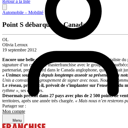
Retour à la liste
Automobile – Mobilité
Point S débarque au Canada
OL
Olivia Leroux
19 septembre 2012
Encore une belle prise pour
Point S
à l’étranger.
Le spécialiste du
signature d’un contrat de masterfranchise avec le groupement québéco
partenariat, prendre pied dans le Canada anglophone, qui lui restait ju
« Unimax souhaitait depuis longtemps asseoir sa présence et sa noto
Unis a convaincu le groupement de signer avec nous. Nous en sommes 
Le réseau, précise-t-il, prévoit de s’implanter sur l’ensemble du
rythme »,
ses couleurs.
Désormais présent dans 27 pays avec plus de 2 500 points de ven
territoires, après une année très chargée.
« Mais nous n’en resterons pa
Partager sur :
Mon compte
Menu