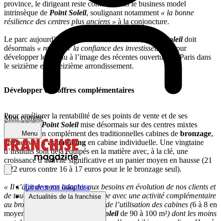
province, le dirigeant reste confiant dans le business model
intrinsèque de
Point Soleil
, soulignant notamment
« la bonne
résilience des centres plus anciens »
à la conjoncture.
Le parc aujourd’hui
« globalement assaini »
,
Point Soleil
doit
désormais
« regagner la confiance des investisseurs »
pour
développer le réseau à l’image des récentes ouvertures à Paris dans
le seizième et le treizième arrondissement.
Développer des offres complémentaires
Pour améliorer la rentabilité de ses points de vente et de ses
Mon compte
franchisé
s,
Point Soleil
mise désormais sur des centres mixtes
proposant, en complément des traditionnelles cabines de
bronzage
,
Menu
une activité d’
aquabiking
en cabine individuelle. Une vingtaine
d’instituts sont déjà équipés en la matière avec, à la clé, une
croissance d’activité significative et un panier moyen en hausse (21
à 22 euros contre 16 à 17 euros pour le le bronzage seul).
Trouver ma franchise
« Il s’agit de nous adapter aux besoins en évolution de nos clients et
de toucher une clientèle plus large avec une activité complémentaire
Actualités de la franchise
au bronzage et une optimisation de l’utilisation des cabines (
6 à 8 en
moyenne dans un centre
Point Soleil
de 90 à 100 m²
) dont les moins