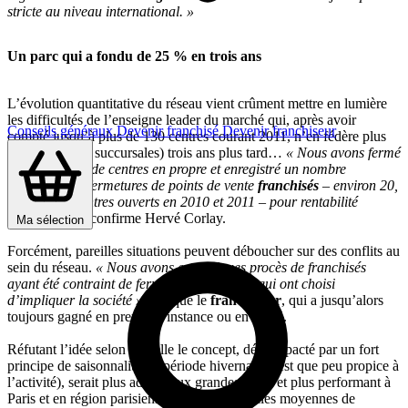
stricte au niveau international. »
Un parc qui a fondu de 25 % en trois ans
L’évolution quantitative du réseau vient crûment mettre en lumière
les difficultés de l’enseigne leader du marché qui, après avoir
Conseils généraux
Devenir franchisé
Devenir franchiseur
compté jusqu’à plus de 130 centres courant 2011, n’en fédère plus
que 95 (dont 6 succursales) trois ans plus tard…
« Nous avons fermé
une quinzaine de centres en propre et enregistré un nombre
significatif de fermetures de points de vente
franchisés
– environ 20,
surtout des centres ouverts en 2010 et 2011 – pour rentabilité
insuffisante »,
confirme Hervé Corlay.
Ma sélection
Forcément, pareilles situations peuvent déboucher sur des conflits au
sein du réseau.
« Nous avons eu quelques procès de franchisés
ayant été contraint de fermer leur affaire et qui ont choisi
d’impliquer la société »
, indique le
franchiseur
, qui a jusqu’alors
toujours gagné en première instance ou en appel.
Réfutant l’idée selon laquelle le concept, déjà impacté par un fort
principe de saisonnalité (la période hivernale n’est que peu propice à
l’activité), serait plus adapté aux grandes villes et plus performant à
Paris et en région parisienne que dans les villes moyennes de