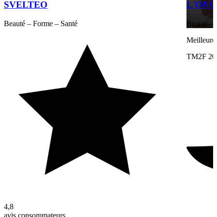
SVELTEO
L'ONG
Beauté – Forme – Santé
Beauté – 
Meilleure
TM2F 20
4,8
avis consommateurs