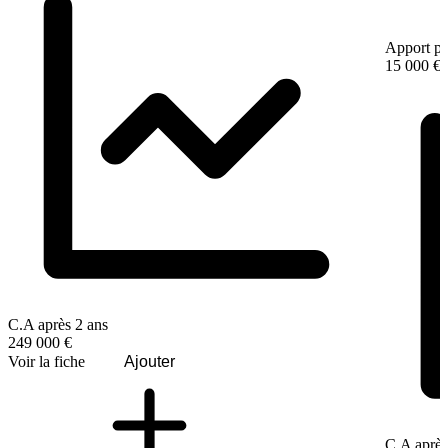
Apport pe
15 000 €
C.A après 2 ans
249 000 €
Voir la fiche
Ajouter
C.A après