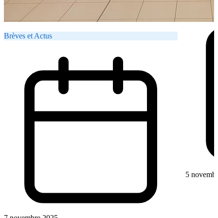
Brèves et Actus
5 novembr
7 novembre 2025