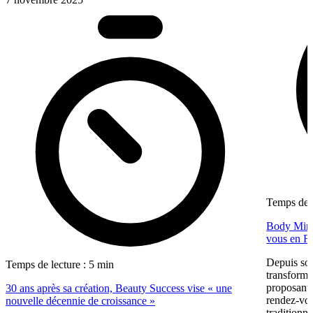
Temps de l
Body Minut
vous en F
Depuis so
Temps de lecture : 5 min
transformé
proposant 
30 ans après sa création, Beauty Success vise « une
rendez-vous
nouvelle décennie de croissance »
traditionne