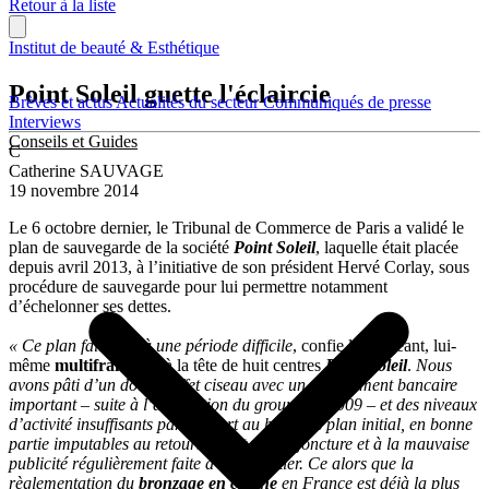
Retour à la liste
Institut de beauté & Esthétique
Point Soleil guette l'éclaircie
Brèves et actus
Actualités du secteur
Communiqués de presse
Interviews
Conseils et Guides
C
Catherine SAUVAGE
19 novembre 2014
Le 6 octobre dernier, le Tribunal de Commerce de Paris a validé le
plan de sauvegarde de la société
Point Soleil
, laquelle était placée
depuis avril 2013, à l’initiative de son président Hervé Corlay, sous
procédure de sauvegarde pour lui permettre notamment
d’échelonner ses dettes.
« Ce plan fait suite à une période difficile
, confie le dirigeant, lui-
même
multifranchisé
à la tête de huit centres
Point Soleil
.
Nous
avons pâti d’un double effet ciseau avec un endettement bancaire
important – suite à l’acquisition du groupe en 2009 – et des niveaux
d’activité insuffisants par rapport au business plan initial, en bonne
partie imputables au retournement de conjoncture et à la mauvaise
publicité régulièrement faite à notre métier. Ce alors que la
règlementation du
bronzage en cabine
en France est déjà la plus