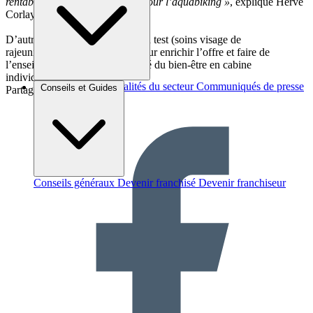
rentables peuvent être utilisées pour l’aquabiking »
, explique Hervé
Corlay.
D’autres pistes sont mûries ou en test (soins visage de
rajeunissement, relaxation…) pour enrichir l’offre et faire de
l’enseigne le leader sur le marché du bien-être en cabine
individuelle.
Brèves et actus
Actualités du secteur
Communiqués de presse
Conseils et Guides
Partager sur :
Interviews
Conseils généraux
Devenir franchisé
Devenir franchiseur