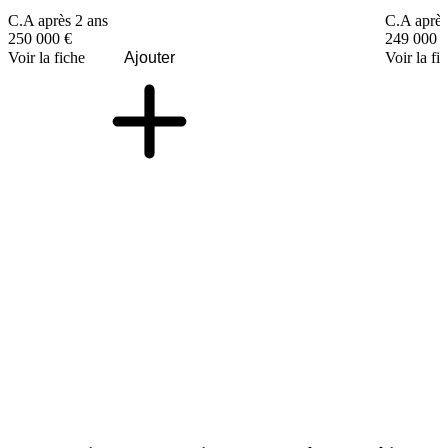
C.A après 2 ans
C.A après
250 000 €
249 000 
Voir la fiche
Ajouter
Voir la fi