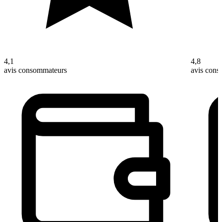
4,1
4,8
avis consommateurs
avis con