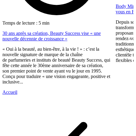
Body Minut
vous en F
Depuis so
Temps de lecture : 5 min
transformé
proposant 
30 ans après sa création, Beauty Success vise « une
rendez-vous
nouvelle décennie de croissance »
traditionne
« Oui à la beauté, au bien-être, à la vie ! » : c’est la
esthétique
nouvelle signature de marque de la chaîne
clientèle t
de parfumeries et instituts de beauté Beauty Success, qui
flexibles e
fête cette année le 30ème anniversaire de sa création,
son premier point de vente ayant vu le jour en 1995.
Conçu pour traduire « une vision engageante, positive et
inclusive...
Accueil