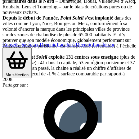
prioritaires dans le Nord
– Dunkerque, Douai, Villeneuve d’Ascq,
Roubaix, Lens et Tourcoing – par le biais de créations pures ou de
nouveaux rachats.
Depuis le début de l’année,
Point Soleil
s’est implanté
dans des
villes comme Lyon, Nice, Bourges ou Metz, conformément à sa
volonté d’ancrer la marque dans les principales villes de province
sur des zones de chalandise de plus de 65 000 habitants. Et d’y
prouver que son modèle économique, globalement performant sur
Conseils généraux
Devenir franchisé
Devenir franchiseur
Paris et en région parisienne, est transposable (et rentable) à l’échelle
nationale.
A ce jour,
Point Soleil
exploite 131 centres sous enseigne
(plus de
120 en franchise) : 41 dans la capitale, 53 en région parisienne et 37
en province. L’an passé, la chaîne a réalisé un chiffre d’affaires de
26,58 M€, en recul de -1 % à surface comparable par rapport à
Ma sélection
2008.
Partager sur :