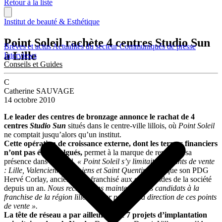
Retour à la liste
Institut de beauté & Esthétique
Point Soleil rachète 4 centres Studio Sun
Brèves et actus
Actualités du secteur
Communiqués de presse
à Lille
Interviews
Conseils et Guides
C
Catherine SAUVAGE
14 octobre 2010
Le leader des centres de bronzage annonce le rachat de 4
centres
Studio Sun
situés dans le centre-ville lillois, où
Point Soleil
ne comptait jusqu’alors qu’un institut.
Cette opération de croissance externe, dont les termes financiers
n’ont pas été divulgués,
permet à la marque de renforcer sa
présence dans le Nord.
« Point Soleil s’y limitait à 4 points de vente
: Lille, Valenciennes, Amiens et Saint Quentin
, explique son PDG
Hervé Corlay, ancien multi-franchisé aux commandes de la société
depuis un an.
Nous recherchons maintenant des candidats à la
franchise de la région lilloise pour prendre la direction de ces points
de vente ».
La tête de réseau a par ailleurs ciblé 7 projets d’implantation