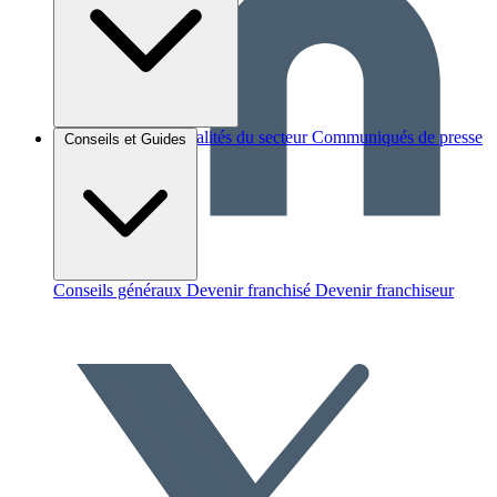
Brèves et actus
Actualités du secteur
Communiqués de presse
Conseils et Guides
Interviews
Conseils généraux
Devenir franchisé
Devenir franchiseur