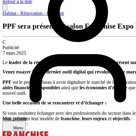
Retour à la liste
Habitat - Rénovation - Bâtiment
PPF sera présent au salon Franchise Expo 
C
Publicité
7 mars 2025
Le
leader de la rénovation énergétique en France sera présent s
Venez essayer le tout dernier outil digital qui révolutionne le mar
PPF
est le premier réseau à avoir digitaliser le marché de la rénovati
aides financières disponibles
ainsi que
les économies d’énergie
que 
nouvel outil.
Une belle occasion de se rencontrer et d’échanger :
Si vous souhaitez échanger avec des professionnels du secteur dans le
Mon compte
vous présenter leur modèle de
franchise
,
leurs enjeux
et
objectifs
.
Partager sur :
Menu