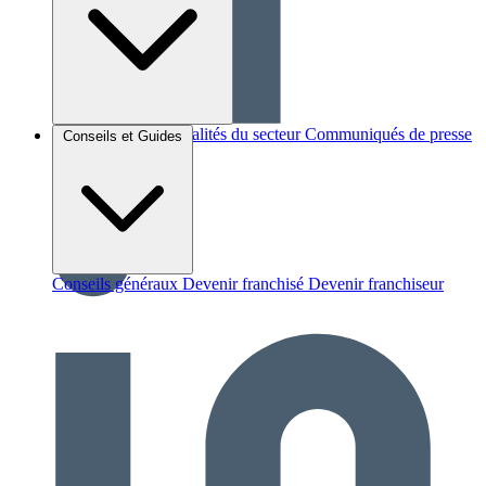
Brèves et actus
Actualités du secteur
Communiqués de presse
Conseils et Guides
Interviews
Conseils généraux
Devenir franchisé
Devenir franchiseur