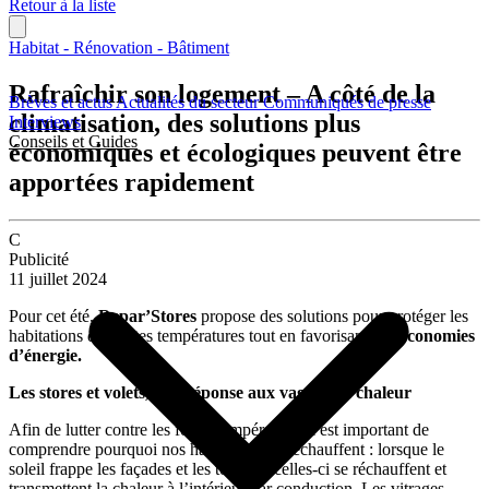
Retour à la liste
Habitat - Rénovation - Bâtiment
Rafraîchir son logement – A côté de la
Brèves et actus
Actualités du secteur
Communiqués de presse
climatisation, des solutions plus
Interviews
Conseils et Guides
économiques et écologiques peuvent être
apportées rapidement
C
Publicité
11 juillet 2024
Pour cet été,
Repar’Stores
propose des solutions pour protéger les
habitations des fortes températures tout en favorisant des
économies
d’énergie.
Les stores et volets, une réponse aux vagues de chaleur
Afin de lutter contre les fortes température, il est important de
comprendre pourquoi nos habitations se réchauffent : lorsque le
soleil frappe les façades et les toitures, celles-ci se réchauffent et
transmettent la chaleur à l’intérieur par conduction. Les vitrages,