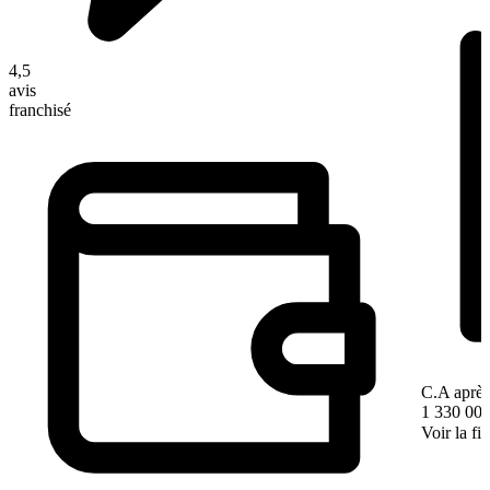
4,5
avis
franchisé
C.A après
1 330 000
Voir la fi