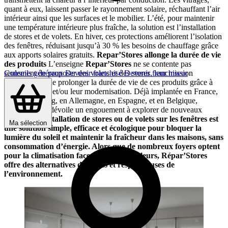
quant à eux, laissent passer le rayonnement solaire, réchauffant l’air
intérieur ainsi que les surfaces et le mobilier. L’été, pour maintenir
une température intérieure plus fraîche, la solution est l’installation
de stores et de volets. En hiver, ces protections améliorent l’isolation
des fenêtres, réduisant jusqu’à 30 % les besoins de chauffage grâce
aux apports solaires gratuits.
Repar’Stores allonge la durée de vie
des produits
L’enseigne
Repar’Stores
ne se contente pas
seulement de proposer des volets et des stores, leur mission
Conseils généraux
Devenir franchisé
Devenir franchiseur
principale est de prolonger la durée de vie de ces produits grâce à
leur réparation et/ou leur modernisation. Déjà implantée en France,
au Luxembourg, en Allemagne, en Espagne, et en Belgique,
Repar’stores
dévoile un engouement à explorer de nouveaux
marchés.
L’installation de stores ou de volets sur les fenêtres est
Ma sélection
une solution simple, efficace et écologique
pour bloquer la
lumière du soleil et maintenir la fraîcheur dans les maisons, sans
consommation
d’énergie. Alors que de nombreux foyers optent
pour la climatisation face aux fortes chaleurs,
Répar’Stores
offre des alternatives durables et respectueuses de
l’environnement.