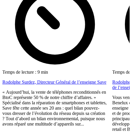
Temps de lecture : 9 min
Temps de l
Rodolphe Surdez, Directeur Général de l’enseigne Save
Rodolphe 
de l’ensei
« Aujourd’hui, la vente de téléphones reconditionnés en
BtoC représente 50 % de notre chiffre d’affaires. »
Vous vene
Spécialisé dans la réparation de smartphones et tablettes,
Benelux de
Save fête cette année ses 20 ans : quel bilan pouvez-
enseigne s
vous dresser de l’évolution du réseau depuis sa création
et de prod
? Tout d’abord un bilan environnemental, puisque nous
principaux
avons réparé une multitude d’appareils sur...
développem
retail et 