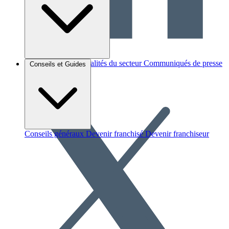
Brèves et actus
Actualités du secteur
Communiqués de presse
Conseils et Guides
Interviews
Conseils généraux
Devenir franchisé
Devenir franchiseur