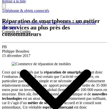
Retour à la liste
Téléphonie & objets connectés
Réparation de smartphones : un métier
Brèves et actus
Actualités du secteur
Communiqués de presse
de services au plus près des
Interviews
Conseils et Guides
consommateurs
PB
Philippe Beaulieu
15 décembre 2017
Ceux qui sont attirés par la
réparation de smartphones
ont donc
l’embarras du choix. Il est certain que l’activité est attractive, en
particulier parce qu’elle simple et ne nécessite qu’un investissement
relativement modéré, avec un apport personnel de l’ordre de 35 000
euros pour un investissement global (hors local) de 100 000 euros en
moyenne. Bien sûr, être un passionné d’informatique et de
nouvelles
technologies
est un atout important, mais certainement pas suffisant,
car il s’agit d’un
métier de service
, où l’accueil et le conseil sont
primordiaux. Un véritable
esprit commerçant
est donc