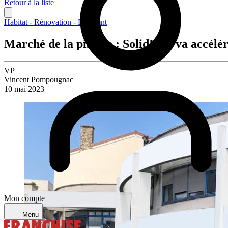
Retour à la liste
Habitat - Rénovation - Bâtiment
Marché de la piscine : SolidPool va accélér
VP
Vincent Pompougnac
10 mai 2023
Mon compte
Menu