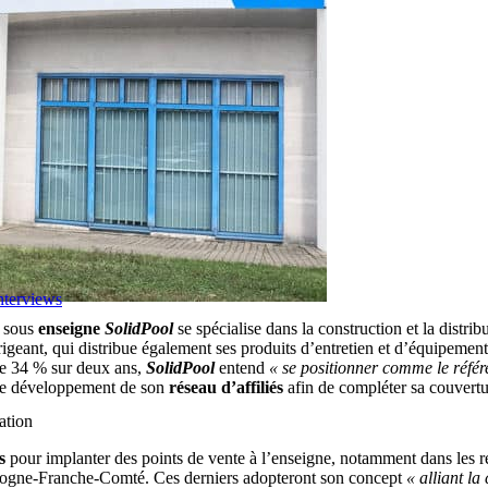
nterviews
u sous
enseigne
SolidPool
se spécialise dans la construction et la distri
eant, qui distribue également ses produits d’entretien et d’équipement a
de 34 % sur deux ans,
SolidPool
entend
« se positionner comme le référe
r le développement de son
réseau d’affiliés
afin de compléter sa couvertur
ation
s
pour implanter des points de vente à l’enseigne, notamment dans les 
gogne-Franche-Comté. Ces derniers adopteront son concept
« alliant l