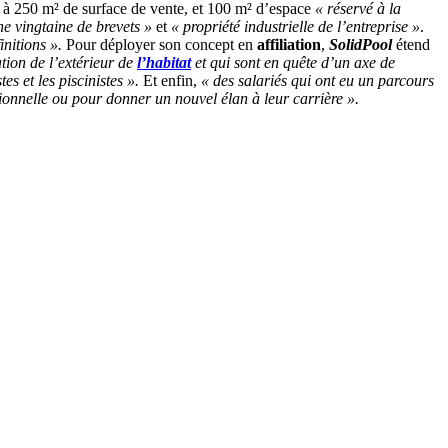
 à 250 m² de surface de vente, et 100 m² d’espace
« réservé à la
ne vingtaine de brevets »
et
« propriété industrielle de l’entreprise »
.
nitions ».
Pour déployer son concept en
affiliation
,
SolidPool
étend
ation de l’extérieur de
l’habitat
et qui sont en quête d’un axe de
es et les piscinistes ».
Et enfin,
« des salariés qui ont eu un parcours
ionnelle ou pour donner un nouvel élan à leur carrière ».