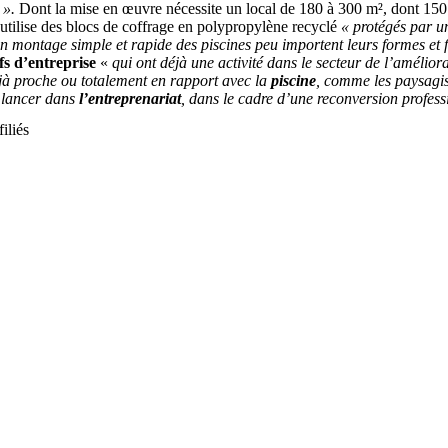
é ».
Dont la mise en œuvre nécessite un local de 180 à 300 m², dont 150
e utilise des blocs de coffrage en polypropylène recyclé
« protégés par u
n montage simple et rapide des piscines peu importent leurs formes et fi
fs d’entreprise
«
qui ont déjà une activité dans le secteur de l’amélior
éjà proche ou totalement en rapport avec la
piscine
, comme les paysagist
e lancer dans
l’entreprenariat
, dans le cadre d’une reconversion profess
iliés