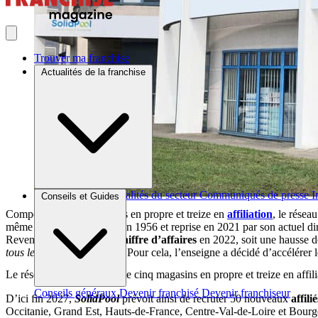
Trouver ma franchise
Actualités de la franchise
Brèves et actus
Actualités du secteur
Communiqués de presse
I
Conseils et Guides
Composé de cinq magasins en propre et treize en
affiliation
, le résea
même nom, créée à Lyon en 1956 et reprise en 2021 par son actuel dirig
Revendiquant 13 M€ de
chiffre d’affaires
en 2022, soit une hausse 
tous les consommateurs ».
Pour cela, l’enseigne a décidé d’accélére
Le réseau SolidPool compte cinq magasins en propre et treize en affili
Conseils généraux
Devenir franchisé
Devenir franchiseur
D’ici fin 2027,
SolidPool
prévoit ainsi de recruter 50 nouveaux
affilié
Occitanie, Grand Est, Hauts-de-France, Centre-Val-de-Loire et Bour