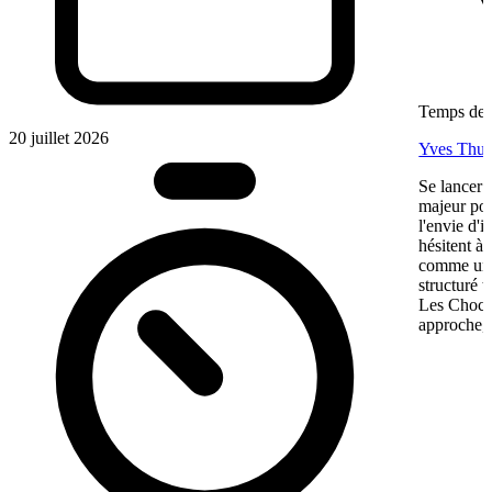
Temps de l
20 juillet 2026
Yves Thur
Se lancer 
majeur pou
l'envie d'
hésitent à 
comme une 
structuré 
Les Chocol
approche, 