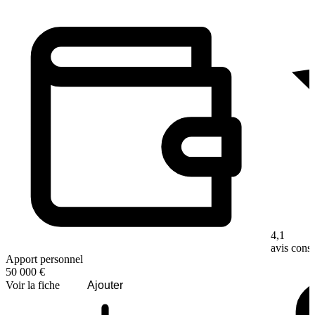
4,1
avis con
Apport personnel
50 000 €
Voir la fiche
Ajouter