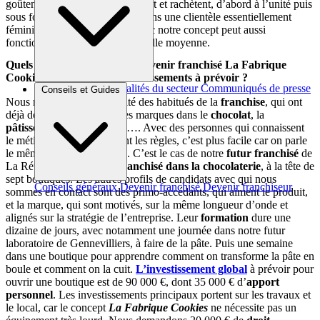
goûtent le produit puis reviennent et rachètent, d’abord à l’unité puis
sous forme des boîtes. Nous avons une clientèle essentiellement
féminine entre 25 et 45 ans, donc notre concept peut aussi
fonctionner dans des villes de taille moyenne.
Quels sont les critères pour devenir franchisé La Fabrique
Cookies ? Quel sont les investissements à prévoir ?
Brèves et actus
Actualités du secteur
Communiqués de presse
Conseils et Guides
Interviews
Nous recherchons en priorité des habitués de la
franchise
, qui ont
déjà des unités sous d’autres marques dans le
chocolat
, la
pâtisserie
, la
restauration
…. Avec des personnes qui connaissent
le métier, qui en connaissent les règles, c’est plus facile car on parle
le même langage assez vite. C’est le cas de notre
futur franchisé
de
La Réunion, qui est déjà
franchisé dans la chocolaterie
, à la tête de
sept boutiques. Les autres profils de candidats avec qui nous
Conseils généraux
Devenir franchisé
Devenir franchiseur
sommes en contact sont des primo-accédants, qui aiment le produit,
et la marque, qui sont motivés, sur la même longueur d’onde et
alignés sur la stratégie de l’entreprise. Leur
formation
dure une
dizaine de jours, avec notamment une journée dans notre futur
laboratoire de Gennevilliers, à faire de la pâte. Puis une semaine
dans une boutique pour apprendre comment on transforme la pâte en
boule et comment on la cuit.
L’investissement global
à prévoir pour
ouvrir une boutique est de 90 000 €, dont 35 000 € d’
apport
personnel
. Les investissements principaux portent sur les travaux et
le local, car le concept
La Fabrique Cookies
ne nécessite pas un