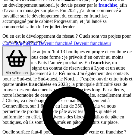
un développement national, je devais passer par la
franchise
, afin
d’avoir un manager sur place. Fin 2021, j’ai donc commencé à
travailler sur le développement du concept en franchise,
accompagné par le cabinet Progressium, et j’ai lancé sa
commercialisation le 1er juillet dernier.
Où en est le développement du réseau ? Quels sont vos projets pour
les mois qui viennent ?
Conseils généraux
Devenir franchisé
Devenir franchiseur
Le réseau compte aujourd’hui 13 boutiques en propre et continue de
se développer sous cette forme : je prévois d’en ouvrir au moins
deux de plus dans Paris l’année prochaine. En
franchise
, un
candidat a déjà signé un contrat de réservation à Lyon et un autre
Ma sélection
attend son emplacement à La Réunion. J’ai également des contacts
pour le Sud-est, le Sud-ouest, le Nord… J’espère ouvrir entre trois et
quatre
unités franchisées
en 2023 : la principale difficulté sera de
trouver des emplacements, ce qui peut être très long. Par ailleurs,
notre laboratoire de central de fabrication de pâte, actuellement situé
à Clichy, va déménager dans les semaines qui viennent à
Gennevilliers, sur 1 600 m² au lieu de 350 m². Cela va nous
permettre de produire plus de pâte avec les mêmes qualité et
uniformité : en effet, nous livrons des blocs de 5 kilos de pâte en
boutiques, où ils sont transformés en pâtons et cuits sur place.
Quelle surface faut-il pour ouvrir un point de vente en franchise ?