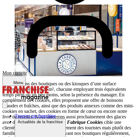
Mon compte
Menu
Nous ouvrons des boutiques ou des kiosques d’une surface
comprise entre 15 et 20 m², chacune employant trois équivalents
temps plein ou un peu moins, selon la présence du manager. En
complément des cookies, elles proposent une offre de boissons
chaudes et fraîches, ainsi que des produits annexes comme des mini-
cookies en sachet, des cookies en forme de cœur ou encore notre
Trouver ma franchise
livre de recettes. Nous lancerons aussi prochainement des glaces
avec des cookies à l’intérieur.
La Fabrique Cookies
cible une
Actualités de la franchise
clientèle très récurrente, pas seulement des touristes mais plutôt des
familles, des gens qui passent devant nos boutiques régulièrement,