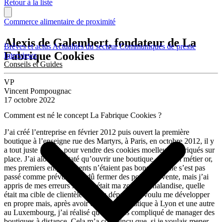
Retour à la liste
Commerce alimentaire de proximité
Alexis de Galembert, fondateur de La
Brèves et actus
Actualités du secteur
Communiqués de presse
Fabrique Cookies
Interviews
Conseils et Guides
VP
Vincent Pompougnac
17 octobre 2022
Comment est né le concept La Fabrique Cookies ?
J’ai créé l’entreprise en février 2012 puis ouvert la première
boutique à l’enseigne rue des Martyrs, à Paris, en octobre 2012, il y
a tout juste 10 ans, pour vendre des cookies moelleux, fabriqués sur
place. J’ai alors constaté qu’ouvrir une boutique, c’est un métier or,
mes premiers emplacements n’étaient pas bons. Tout ne s’est pas
passé comme prévu et j’ai dû fermer des points de vente, mais j’ai
appris de mes erreurs : quelle était ma zone de chalandise, quelle
était ma cible de clientèle etc. Au départ, j’ai voulu me développer
en propre mais, après avoir ouvert une boutique à Lyon et une autre
au Luxembourg, j’ai réalisé qu’il est très compliqué de manager des
boutiques à distance. Cela m’a convaincu que, si je voulais mener