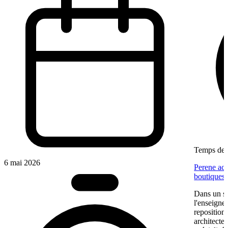
Temps de l
6 mai 2026
Perene acc
boutiques
Dans un se
l'enseigne
reposition
architectes