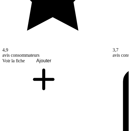
4,9
3,7
avis consommateurs
avis con
Voir la fiche
Ajouter