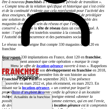
être à nouveau
franchisés
à l’issue d’une période de transition »
.
« Compte tenu de la relation spécifique et historique qui s’est créée
et de la continuité évidente que cela représentait pour l’activité des
deux enseignes,
But
et le Groupe Morin ont décidé de privilégier
une solution de cession en partenariat afin que l’ensemble des
magasins demeure au sein du réseau et que l’emploi soit
conservé »
, souligne la
tête de réseau
dans un communiqué. A
noter : l’opération est toutefois soumise à la consultation de
l’Autorité de la concurrence et des partenaires sociaux.
Le réseau sous enseigne But compte 330 magasins dont 120 en
franchise
Regroupant 330 implantations en France, dont 120 en
franchise
,
Mon compte
But
a également annoncé que cette opération
« marque le coup
d’envoi d’une offre de
location-gérance
ouverte à tous ».
Rappelons
Menu
que l’enseigne a relancé son
développement en franchise
en 2018,
avant d’exposer pour la première fois de son histoire au salon
Franchise Expo Paris
en septembre 2021. Une présence
renouvelée en mars 2022 et, plus récemment, en mars 2023. En
misant sur la
location-gérance
,
« un contrat par lequel le
propriétaire d’un point de vente confie la gérance à un locataire
Trouver ma franchise
indépendant juridiquement »
, l’enseigne entend
«
donner la
Actualités de la franchise
possibilité à tous ceux, internes comme externes, qui en ont l’envie,
de devenir
entrepreneurs
»
.
« La
location gérance
est le compromis