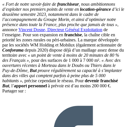
« Fort de notre savoir-faire de
franchiseur
, nous ambitionnons
d’exploiter nos premiers points de vente en
location-gérance
d’ici le
deuxième semestre 2023, notamment dans le cadre de
l’accompagnement du Groupe Morin, et ainsi d’optimiser notre
présence dans toute la France, plus proche que jamais de tous »
,
annonce
Vincent Dosne, Directeur Général Exploitation
de
l’enseigne. Pour son expansion en
franchise
, la chaîne cible en
priorité les zones rurales ou péri-urbaines. La marque développée
par les sociétés WM Holding et Mobilux (également actionnaire de
Conforama
depuis 2020) dispose déjà d’un maillage assez dense du
territoire avec
« un point de vente à moins de 20 minutes de 80 %
des Français »,
pour des surfaces de 1 000 à 7 000 m².
« Avec des
ouvertures récentes à Morteau dans le Doubs ou Thiers dans le
Puy-de-Dôme,
But
prouve régulièrement sa capacité à s’implanter
dans des villes qui comptent parfois à peine plus de 5 000
habitants »
, précise cependant le réseau. Pour
devenir franchisé
But
, l’
apport personnel
à prévoir est d’au moins 200 000 €.
Partager sur :