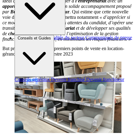
idéal qui permet à la fois d’accéder à
l’entreprenariat
avec un
apport
limité et de bénéficier d’un solide accompagnement proposé
par
But
»,
explique le
franchiseur
. Qui estime que cette nouvelle
voie d’accès à son réseau lui permettra notamment
« d’apprécier si
ce modèle répond totalement aux attentes du candidat, d’opérer une
transition douce vers
l’entreprenariat
et de développer ses qualités
de
chef d’entreprise
, notamment l’optimisation de la gestion
Brèves et actus
Actualités du secteur
Communiqués de presse
Conseils et Guides
financière du point de vente, en minimisant les risques financiers. »
Interviews
But prévoit d’exploiter ses premiers points de vente en location-
gérance d’ici au 2eme semestre 2023
Conseils généraux
Devenir franchisé
Devenir franchiseur