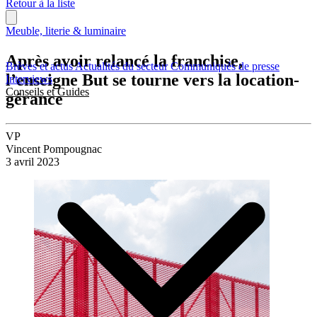
Retour à la liste
Meuble, literie & luminaire
Après avoir relancé la franchise,
Brèves et actus
Actualités du secteur
Communiqués de presse
l’enseigne But se tourne vers la location-
Interviews
Conseils et Guides
gérance
VP
Vincent Pompougnac
3 avril 2023