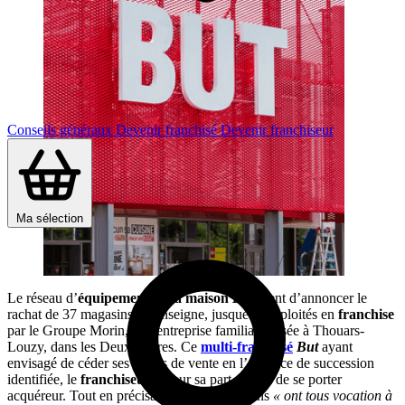
Conseils généraux
Devenir franchisé
Devenir franchiseur
Ma sélection
Le réseau d’
équipement de la maison
But
vient d’annoncer le
rachat de 37 magasins à l’enseigne, jusque-là exploités en
franchise
par le Groupe Morin, une entreprise familiale basée à Thouars-
Louzy, dans les Deux-Sèvres. Ce
multi­-franchisé
But
ayant
envisagé de céder ses points de vente en l’absence de succession
identifiée, le
franchiseur
a pour sa part décidé de se porter
acquéreur. Tout en précisant que ces magasins
« ont tous vocation à