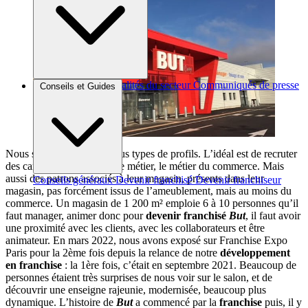
Brèves et actus
Actualités du secteur
Communiqués de presse
Conseils et Guides
Interviews
Nous sommes ouverts à tous types de profils. L’idéal est de recruter
des candidats issus de notre métier, le métier du commerce. Mais
aussi des patrons associés à leur magasin, présents dans leur
Conseils généraux
Devenir franchisé
Devenir franchiseur
magasin, pas forcément issus de l’ameublement, mais au moins du
commerce. Un magasin de 1 200 m² emploie 6 à 10 personnes qu’il
faut manager, animer donc pour
devenir franchisé
But
, il faut avoir
une proximité avec les clients, avec les collaborateurs et être
animateur. En mars 2022, nous avons exposé sur Franchise Expo
Paris pour la 2ème fois depuis la relance de notre
développement
en franchise
: la 1ère fois, c’était en septembre 2021. Beaucoup de
personnes étaient très surprises de nous voir sur le salon, et de
découvrir une enseigne rajeunie, modernisée, beaucoup plus
dynamique. L’histoire de
But
a commencé par la
franchise
puis, il y