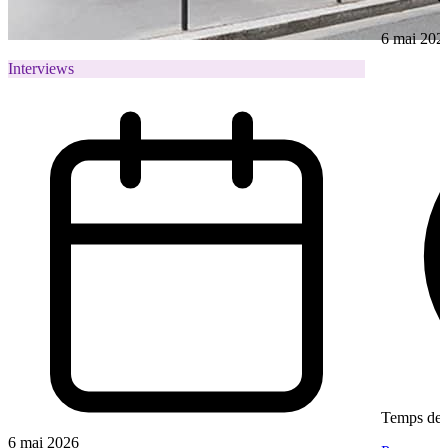
6 mai 202
Interviews
Temps de l
6 mai 2026