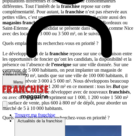
populations différentes et des typologies de consommateurs
différentes. Tout l’intérêt de la
franchise
repose sur cette
complémentarité. Pour autant, la
franchise
n’est pas réservée aux
petites villes, c’est une question d’opportunité : il existe aussi des
magasins franchisés
dans de grandes villes comme Bordeaux ou
Saint-Etienne. Si un candidat se présente dans une ville comme Nice
avec des locaux de 3 000 ou 3 500 m², on le suivra !
Quels emplacements recherchez-vous en priorité ?
Le développement de la
franchise
repose sur une conjugaison entre
les opportunités de foncier qu’ont les candidats, la disponibilité et la
présence ou l’absence de
l’enseigne
sur une ville donnée. Sur une
commune de 5 000 habitants, on peut implanter un magasin de
Mon compte
1 000 à 1 200 m², tandis que sur une ville de 100 000 habitants, il
faut plutôt prévoir 3 000 à 5 000 m². Nous développons beaucoup
Menu
de magasins de 1 000 à 1 200 m² en ce moment : tous les
But
que
nous sommes en train de développer avec de nouveaux
franchisés
,
ou avec des groupes, s’expriment sur 1 000, 1 200 voire 1 500 m²
de surface de vente, plus 600 à 800 m² de dépôt, pour aborder un
marché de 5 à 10 000 habitants.
Trouver ma franchise
Quels profils de franchisés recherchez-vous en priorité ?
Actualités de la franchise