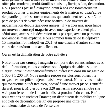
offre plus moderne, multi-familles : cuisine, literie, salon, décoration.
Nous prenons plaisir à essayer d’offrir à nos consommateurs un
produit pour les premiers équipements de la maison et jusqu’au 3e-
4e quartile, pour les consommateurs qui souhaitent réinvestir Notre
parc de points de vente nécessite beaucoup de travaux de
modernisation depuis quelques années : il y a trois ans, nous lancé
un
nouveau concept magasin
avec une expérience client plus
séduisante, axée sur la décoration mais pas que, avec un parcours
non-imposé mais explicite. Nous sommes train de de le déployer :
15 magasins l’ont adopté en 2021, et une dizaine d’autres sont en
cours de transformation actuellement.
Où en est la digitalisation de votre activité ?
Notre
nouveau concept magasin
comporte des écrans animés avec
de l’information, et nos vendeurs sont équipés de tablettes pour
élargir l’offre : c’est particulièrement intéressant dans un magasin de
1 000 à 1 200 m². Notre modèle repose sur plusieurs piliers : le
magasin est un pilier majeur, mais le web aussi. Nous avons un site
qui fonctionne plutôt très bien, adossé à une market place. L’intérêt
du web pour
But
, c’est d’avoir 320 magasins associés à notre site
web pour le retrait de la marchandise à proximité du client. Enfin,
nous venons de racheter Drawer, un distributeur de mobilier en ligne
et objets de décoration design qui propose une offre très
complémentaire de celle de l’enseigne