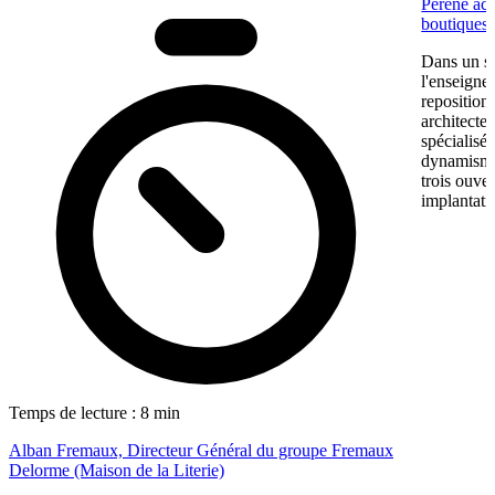
Perene acc
boutiques
Dans un se
l'enseigne
reposition
architectes
spécialisé
dynamisme 
trois ouve
implantati
Temps de lecture : 8 min
Alban Fremaux, Directeur Général du groupe Fremaux
Delorme (Maison de la Literie)