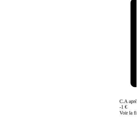
C.A après
-1 €
Voir la fi