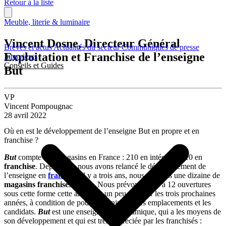
Retour à la liste
Meuble, literie & luminaire
Vincent Dosne, Directeur Général
Brèves et actus
Actualités du secteur
Communiqués de presse
Exploitation et Franchise de l’enseigne
Interviews
Conseils et Guides
But
VP
Vincent Pompougnac
28 avril 2022
Où en est le développement de l’enseigne But en propre et en
franchise ?
But
compte 320 magasins en France : 210 en intégré et 110 en
franchise
. Depuis que nous avons relancé le développement de
l’enseigne en
franchise
il y a trois ans, nous ouvrons une dizaine de
magasins franchisés
par an. Nous prévoyons 10 à 12 ouvertures
sous cette forme cette année, et un peu plus sur les trois prochaines
années, à condition de pouvoir conjuguer les emplacements et les
candidats.
But
est une enseigne très dynamique, qui a les moyens de
son développement et qui est très appréciée par les franchisés :