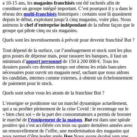
a 10-15 ans, les
magasins
franchisés
ont été rachetés afin de
constituer un groupe intégré important. C’est pourquoi il y a dans le
réseau des
multi-franchisés
historiques : certains sont là quasiment
depuis le début, exploitant jusqu’à cinq magasins, voire plus. Nous
animons le
chef d’entreprise indépendant
de la même façon que le
groupe qui pilote cinq ou six magasins.
Quels sont les investissements à prévoir pour devenir franchisé But ?
Tout dépend de la surface, car l’aménagement et stock sont les plus
gros postes de dépense mais, pour rassurer les banques, il faut un
minimum d’
apport personnel
de 150 à 200 000 €. Tous les
dossiers passés ces derniers temps ont obtenu les relais bancaires
nécessaires pour ouvrir un magasin neuf, sachant que nous aidons
les candidats, internes comme externes, à obtenir un échelonnement
de paiement pour le stock.
Quels sont selon vous les atouts de la franchise But ?
L’enseigne se positionne sur un marché dynamique actuellement,
qui a su profiter pleinement de la crise Covid : le recentrage sur le
« bien chez soi » de la part des consommateurs a permis de booster
le marché de
l’équipement de la maison
.
But
est dans une spirale
positive qui s’est accélérée ces trois ou quatre dernières années avec
un renouvellement de l’offre, une modernisation des magasins qui
nous permet d’être leader après
Ikea
Nous avons évolué vers une