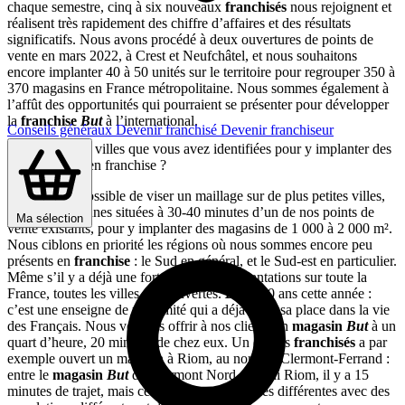
chaque semestre, cinq à six nouveaux
franchisés
nous rejoignent et
réalisent très rapidement des chiffre d’affaires et des résultats
significatifs. Nous avons procédé à deux ouvertures de points de
vente en mars 2022, à Crest et Neufchâtel, et nous souhaitons
encore implanter 40 à 50 unités sur le territoire pour regrouper 350 à
370 magasins en France métropolitaine. Nous sommes également à
l’affût des opportunités qui pourraient se présenter pour développer
la
franchise
But
à l’international.
Conseils généraux
Devenir franchisé
Devenir franchiseur
Quelle sont les villes que vous avez identifiées pour y implanter des
magasins But en franchise ?
Il est encore possible de viser un maillage sur de plus petites villes,
sur des communes situées à 30-40 minutes d’un de nos points de
Ma sélection
vente existants, pour y implanter des magasins de 1 000 à 2 000 m².
Nous ciblons en priorité les régions où nous sommes encore peu
présents en
franchise
: le Sud en général, et le Sud-est en particulier.
Même s’il y a déjà une forte densité d’implantations sur toute la
France, toutes les villes sont ouvertes.
But
a 50 ans cette année :
c’est une enseigne de proximité qui a déjà toute sa place dans la vie
des Français. Nous voulons offrir à nos clients un
magasin
But
à un
quart d’heure, 20 minutes de chez eux. Un de nos
franchisés
a par
exemple ouvert un magasin à Riom, au nord de Clermont-Ferrand :
entre le
magasin
But
de Clermont Nord et celui Riom, il y a 15
minutes de trajet, mais ce sont deux communes différentes avec des