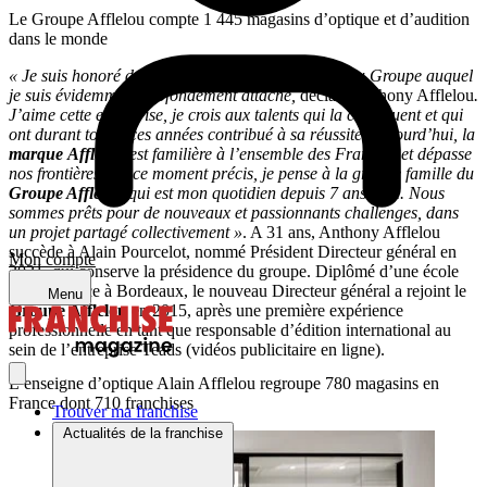
Le Groupe Afflelou compte 1 445 magasins d’optique et d’audition
dans le monde
« Je suis honoré de prendre la direction générale du Groupe auquel
je suis évidemment profondément attaché,
déclare Anthony Afflelou
.
J’aime cette entreprise, je crois aux talents qui la constituent et qui
ont durant toutes ces années contribué à sa réussite. Aujourd’hui, la
marque
Afflelou
est familière à l’ensemble des Français et dépasse
nos frontières. En ce moment précis, je pense à la grande famille du
Groupe Afflelou
qui est mon quotidien depuis 7 ans déjà. Nous
sommes prêts pour de nouveaux et passionnants challenges, dans
un projet partagé collectivement »
. A 31 ans, Anthony Afflelou
succède à Alain Pourcelot, nommé Président Directeur général en
Mon compte
2021, qui conserve la présidence du groupe. Diplômé d’une école
de commerce à Bordeaux, le nouveau Directeur général a rejoint le
Menu
Groupe Afflelou
en 2015, après une première expérience
professionnelle en tant que responsable d’édition international au
sein de l’entreprise Teads (vidéos publicitaire en ligne).
L’enseigne d’optique Alain Afflelou regroupe 780 magasins en
France dont 710 franchises
Trouver ma franchise
Actualités de la franchise