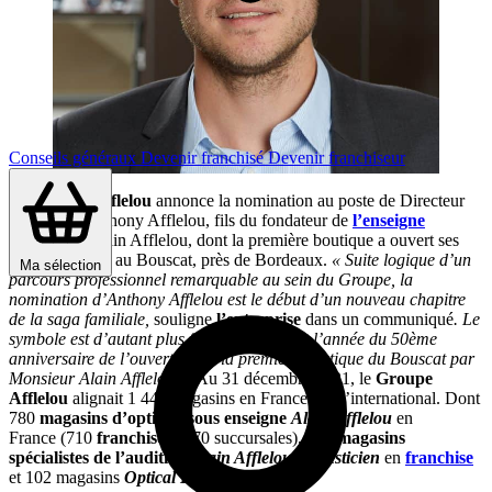
Conseils généraux
Devenir franchisé
Devenir franchiseur
Le
Groupe Afflelou
annonce la nomination au poste de Directeur
Général d’Anthony Afflelou, fils du fondateur de
l’enseigne
d’optique
, Alain Afflelou, dont la première boutique a ouvert ses
portes en 1972 au Bouscat, près de Bordeaux.
« Suite logique d’un
Ma sélection
parcours professionnel remarquable au sein du Groupe, la
nomination d’Anthony Afflelou est le début d’un nouveau chapitre
de la saga familiale,
souligne
l’entreprise
dans un communiqué
.
Le
symbole est d’autant plus fort qu’il s’inscrit l’année du 50ème
anniversaire de l’ouverture de la première boutique du Bouscat par
Monsieur Alain Afflelou ».
Au 31 décembre 2021, le
Groupe
Afflelou
alignait 1 445 magasins en France et à l’international. Dont
780
magasins d’optique sous enseigne
Alain Afflelou
en
France (710
franchises
et 70 succursales), 330
magasins
spécialistes de l’audition
Alain Afflelou
Acousticien
en
franchise
et 102 magasins
Optical Discount
.