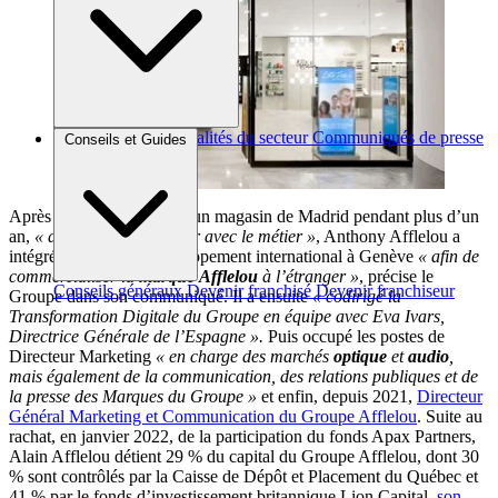
Brèves et actus
Actualités du secteur
Communiqués de presse
Conseils et Guides
Interviews
Après avoir travaillé dans un magasin de Madrid pendant plus d’un
an,
« afin de se familiariser avec le métier »
, Anthony Afflelou a
intégré l’équipe du développement international à Genève
« afin de
commercialiser la
marque
Afflelou
à l’étranger »
, précise le
Conseils généraux
Devenir franchisé
Devenir franchiseur
Groupe dans son communiqué. Il a ensuite
« codirigé la
Transformation Digitale du Groupe en équipe avec Eva Ivars,
Directrice Générale de l’Espagne ».
Puis occupé les postes de
Directeur Marketing
« en charge des marchés
optique
et
audio
,
mais
également de la communication, des relations publiques et de
la presse des Marques du Groupe »
et enfin, depuis 2021,
Directeur
Général Marketing et Communication du Groupe Afflelou
. Suite au
rachat, en janvier 2022, de la participation du fonds Apax Partners,
Alain Afflelou détient 29 % du capital du Groupe Afflelou, dont 30
% sont contrôlés par la Caisse de Dépôt et Placement du Québec et
41 % par le fonds d’investissement britannique Lion Capital,
son