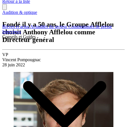
Retour à la liste
Audition & optique
Fondé il y a 50 ans, le Groupe Afflelou
Brèves et actus
Actualités du secteur
Communiqués de presse
choisit Anthony Afflelou comme
Interviews
Conseils et Guides
Directeur général
VP
Vincent Pompougnac
28 juin 2022