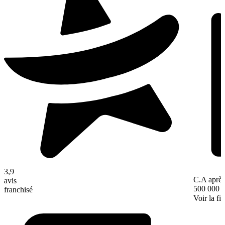
3,9
C.A après
avis
500 000 
franchisé
Voir la fi