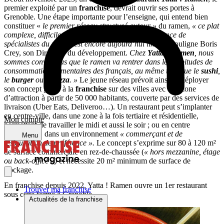
premier exploité par un
franchisé
, devrait ouvrir ses portes à
Grenoble. Une étape importante pour l’enseigne, qui entend bien
constituer «
le premier réseau structuré autour »
du ramen,
« ce plat
complexe, difficilement copiable. » « L’offre en France de
spécialistes du ramen est encore aujourd’hui limitée,
souligne Boris
Crey, son Directeur du développement.
Chez
Yatta ! Ramen
, nous
sommes convaincus que le ramen va rentrer dans les habitudes de
consommation alimentaires des français, au même titre que le
sushi
,
le
burger
ou la
pizza
. »
Le jeune réseau prévoit ainsi de déployer
son concept grâce à la
franchise
sur des villes avec une zone
d’attraction à partir de 50 000 habitants, couverte par des services de
livraison (Uber Eats, Deliveroo…). Un restaurant peut s’implanter
en centre-ville, dans une zone à la fois tertiaire et résidentielle,
Mon compte
permettant de travailler le midi et aussi le soir ; ou en centre
commercial, dans un environnement
« commerçant et de
Menu
restauration de préférence ».
Le concept s’exprime sur 80 à 120 m²
de surface commerciale en rez-de-chaussée (
« hors mezzanine, étage
ou back-office »)
et nécessite 20 m² minimum de surface de
stockage.
En franchise depuis 2022, Yatta ! Ramen ouvre un 1er restaurant
Trouver ma franchise
sous cette forme à Grenoble
Actualités de la franchise