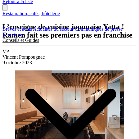
Retour à la liste
Restauration, cafés, hôtellerie
L’enseigne de cuisine japonaise Yatta !
Brèves et actus
Actualités du secteur
Communiqués de presse
Ramen fait ses premiers pas en franchise
Interviews
Conseils et Guides
VP
Vincent Pompougnac
9 octobre 2023