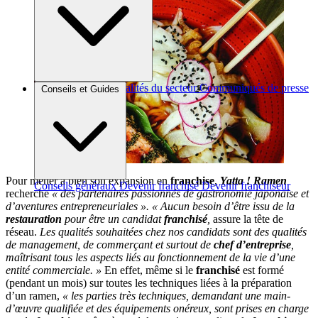
Brèves et actus
Actualités du secteur
Communiqués de presse
Conseils et Guides
Interviews
Pour mener à bien son expansion en
franchise
,
Yatta ! Ramen
Conseils généraux
Devenir franchisé
Devenir franchiseur
recherche
« des partenaires passionnés de gastronomie japonaise et
d’aventures entrepreneuriales ».
« Aucun besoin d’être issu de la
restauration
pour être un candidat
franchisé
,
assure la tête de
réseau.
Les qualités souhaitées chez nos candidats sont des qualités
de management, de commerçant et surtout de
chef d’entreprise
,
maîtrisant tous les aspects liés au fonctionnement de la vie d’une
entité commerciale. »
En effet, même si le
franchisé
est formé
(pendant un mois) sur toutes les techniques liées à la préparation
d’un ramen,
« les parties très techniques, demandant une main-
d’œuvre qualifiée et des équipements onéreux, sont prises en charge