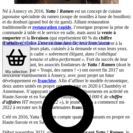
Né à Annecy en 2016,
Yatta ! Ramen
est un concept de cuisine
japonaise spécialiste du ramen (soupe de nouilles à base de bouillon)
et du donburi (grand bol de riz garni). Alliant restauration
traditionnelle et
restauration rapide
, l’enseigne propose la prise de
commande à table et le service en salle, mais aussi la
vente à
emporter
et la
livraison
(qui représentent 60 % du
chiffre
Conseils généraux
Devenir franchisé
Devenir franchiseur
d’affaires
). Grâce à une cuisine ouverte, les clients assistent à la
préparation de leurs plats, cuisinés à la demande et sous leurs yeux.
Le tout, dans un cadre
« sobrement élégant, dans l’esthétique
minimaliste japonaise et ultra-performant ».
Fort du succès de leur
premier restaurant, les associés fondateurs de
Yatta ! Ramen
(dont le
nom se traduit par « Youpi, des ramen ! ») ont ouvert fin 2017 un
Ma sélection
deuxième établissement à Annecy, avec pour projet un futur
développement en
franchise
. Afin d’affiner le modèle économique,
deux autres unités en propre ont vu le jour en 2020 à Chambéry et
Annemasse. S’appuyant sur ces quatre établissements en activité en
Haute-Savoie et en Savoie (revendiquant
« 800 000 € de
chiffre
d’affaires
HT moyen en 2022 »
), le jeune réseau a commencé mi-
2022 à recruter ses futurs partenaires
franchisés
.
Créé en 2016, Yatta ! Ramen compte quatre restaurants en propre en
Haute-Savoie et en Savoie
Début novembre 2023, un cinquième
restaurant
Yatta ! Ramen
, le