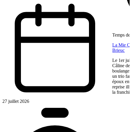
Temps de l
La Mie Câl
Brieuc
Le 1er jui
Câline de 
boulangeri
un trio fa
époux entre
reprise ill
la franchis
27 juillet 2026