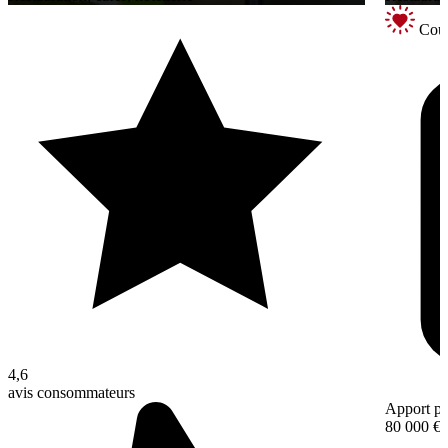
Coup
4,6
avis consommateurs
Apport pe
80 000 €