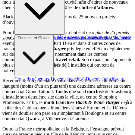
mois après le démarrage de son activité, afin d’attirer de nouveaux
clients et de générer un gain de 30 % de
chiffre d’affaires
.
Black & White Burger annonce plus de 25 nouveau projets
d’ouverture pour l’année 2026
Pour l’année 2026, la tête de réseau fait état de
« plus de 25 projets
Brèves et actus
Actualités du secteur
Communiqués de presse
signés et sécurisés sur des emplacements premium exclusifs »
, par
Conseils et Guides
Interviews
exemple à la gare de Lyon Part-Dieu et dans d’autres zones de
transport.
Black & White Burger
privilégie en effet un déploiement
sur des emplacements n° 1, notamment dans les
centres
commerciaux
mais aussi en
travel retail.
Son expansion s’appuie de
plus en plus sur ses
franchisés
déjà installés qui ouvrent de
nouveaux restaurants.
Conseils généraux
Devenir franchisé
Devenir franchiseur
Récemment, son partenaire marseillais des Terrasses du Port a ainsi
inauguré (moins d’un an plus tard) une deuxième adresses au centre
commercial Grand Littoral. Tandis que son
franchisé
de Strasbourg
a installé son deuxième site dans la ville, au centre Shopping
Promenade. Enfin, le
multi-franchisé
Black & White Burger
déjà à
la tête des établissements franciliens situés à Ermont et La Défense,
vient de doubler son parc en s’implantant à Boulogne et au centre
commercial Qwartz, à Villeneuve-la-Garenne.
Outre la France métropolitaine et la Belgique, l’enseigne prévoit
aussi de prendre pied sur l’île de la Réunion, ainsi que sur de