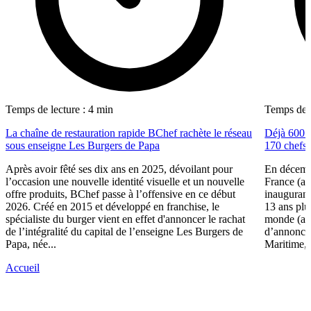
Temps de lecture : 4 min
Temps de l
La chaîne de restauration rapide BChef rachète le réseau
Déjà 600 r
sous enseigne Les Burgers de Papa
170 chefs 
Après avoir fêté ses dix ans en 2025, dévoilant pour
En décembr
l’occasion une nouvelle identité visuelle et un nouvelle
France (apr
offre produits, BChef passe à l’offensive en ce début
inaugurant
2026. Créé en 2015 et développé en franchise, le
13 ans plu
spécialiste du burger vient en effet d'annoncer le rachat
monde (ave
de l’intégralité du capital de l’enseigne Les Burgers de
d’annoncer
Papa, née...
Maritime, 
Accueil