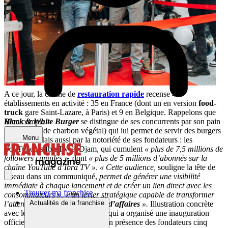
A ce jour, la chaîne de
restauration rapide
recense 44
établissements en activité : 35 en France (dont un en version
food-
truck
gare Saint-Lazare, à Paris) et 9 en Belgique. Rappelons que
Black & White Burger
se distingue de ses concurrents par son pain
Mon compte
noir (à base de charbon végétal) qui lui permet de servir des burgers
Menu
bicolores. Mais aussi par la notoriété de ses fondateurs : les
YouTubeurs IbraTV et Djam, qui cumulent
« plus de 7,5 millions de
followers cumulés »
, dont
« plus de 5 millions d’abonnés sur la
chaîne YouTube d’Ibra TV »
.
« Cette audience,
souligne la tête de
réseau dans un communiqué,
permet de générer une visibilité
immédiate à chaque lancement et de créer un lien direct avec les
Trouver ma franchise
consommateurs »,
« un levier stratégique capable de transformer
Actualités de la franchise
l’attention en trafic et en
chiffre d’affaires
».
Illustration concrète
avec le restaurant de Thionville, qui a organisé une inauguration
officielle (ou « Big Opening ») en présence des fondateurs cinq