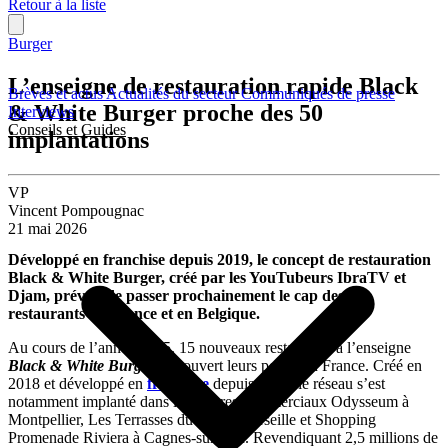
Retour à la liste
Burger
L’enseigne de restauration rapide Black
Brèves et actus
Actualités du secteur
Communiqués de presse
& White Burger proche des 50
Interviews
Conseils et Guides
implantations
VP
Vincent Pompougnac
21 mai 2026
Développé en franchise depuis 2019, le concept de restauration
Black & White Burger, créé par les YouTubeurs IbraTV et
Djam, prévoit de passer prochainement le cap des 50
restaurants en France et en Belgique.
Au cours de l’année 2025, 15 nouveaux restaurants à l’enseigne
Black & White Burger
ont ouvert leurs portes en France. Créé en
2018 et développé en
franchise
depuis 2019, le réseau s’est
notamment implanté dans les centres commerciaux Odysseum à
Montpellier, Les Terrasses du Port à Marseille et Shopping
Promenade Riviera à Cagnes-sur-Mer. Revendiquant 2,5 millions de