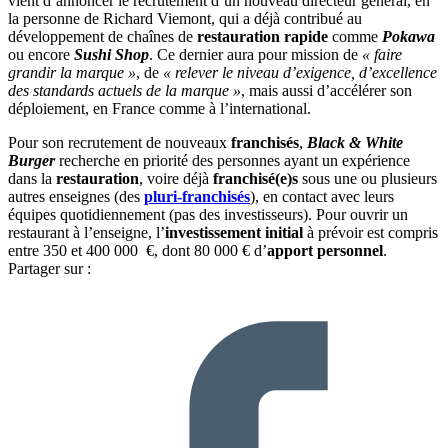
vient d’annoncer le recrutement d’un nouveau directeur général, en
la personne de Richard Viemont, qui a déjà contribué au
développement de chaînes de
restauration rapide
comme
Pokawa
ou encore
Sushi Shop
. Ce dernier aura pour mission de
« faire
grandir la marque »
, de
« relever le niveau d’exigence, d’excellence
des standards actuels de la marque »
, mais aussi d’accélérer son
déploiement, en France comme à l’international.
Pour son recrutement de nouveaux
franchisés
,
Black & White
Burger
recherche en priorité des personnes ayant un expérience
dans la
restauration
, voire déjà
franchisé(e)s
sous une ou plusieurs
autres enseignes (des
pluri-franchisés
), en contact avec leurs
équipes quotidiennement (pas des investisseurs). Pour ouvrir un
restaurant à l’enseigne,
l’
investissement
initial
à prévoir est compris
entre 350 et 400 000 €, dont 80 000 € d’
apport personnel
.
Partager sur :