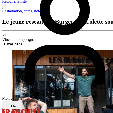
Retour à la liste
Restauration, cafés, hôtellerie
Le jeune réseau Les Burgers de Colette sou
VP
Vincent Pompougnac
16 mai 2023
Mon compte
Menu