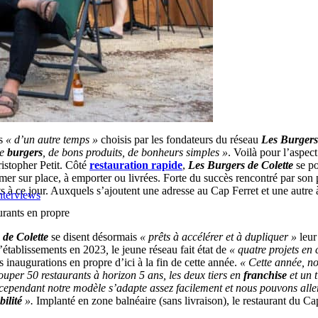
ms
« d’un autre temps »
choisis par les fondateurs du réseau
Les Burgers
de
burgers
, de bons produits, de bonheurs simples »
. Voilà pour l’aspec
stopher Petit. Côté
restauration rapide
,
Les Burgers de Colette
se po
sommer sur place, à emporter ou livrées. Forte du succès rencontré par s
ts à ce jour. Auxquels s’ajoutent une adresse au Cap Ferret et une autre
nterviews
rants en propre
 de Colette
se disent désormais
« prêts à accélérer et à dupliquer »
leur
d’établissements en 2023
,
le jeune réseau fait état de
« quatre projets en
inaugurations en propre d’ici à la fin de cette année.
« Cette année, n
grouper 50 restaurants à horizon 5 ans, les deux tiers en
franchise
et un t
, cependant notre modèle s’adapte assez facilement et nous pouvons aller 
bilité
».
Implanté en zone balnéaire (sans livraison), le restaurant du Ca