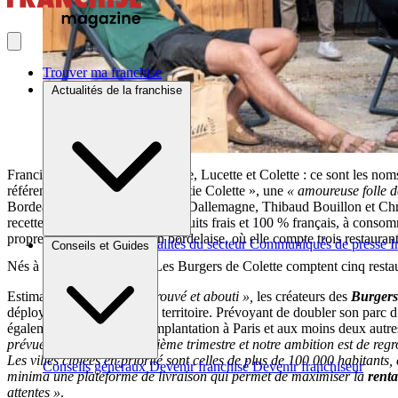
Trouver ma franchise
Actualités de la franchise
Francine, Ginette, Yvette, Josiane, Lucette et Colette : ce sont les no
référence au personnage de « Tatie Colette », une
« amoureuse folle 
Bordeaux en 2019 par François Dallemagne, Thibaud Bouillon et Chri
recettes réalisées à partir de produits frais et 100 % français, à con
propre dans l’agglomération bordelaise, où elle compte trois restauran
Brèves et actus
Actualités du secteur
Communiqués de presse
I
Conseils et Guides
Nés à Bordeaux en 2019, Les Burgers de Colette comptent cinq restau
Estimant leur concept «
éprouvé et abouti »,
les créateurs des
Burgers
déployer sur l’ensemble du territoire. Prévoyant de doubler son parc 
également une prochaine implantation à Paris et aux moins deux autres 
prévues d’ici la fin du troisième trimestre et notre ambition est de re
Les villes ciblées en priorité sont celles de plus de 100 000 habitants
Conseils généraux
Devenir franchisé
Devenir franchiseur
minima une plateforme de livraison qui permet de maximiser la
renta
attentes »
.