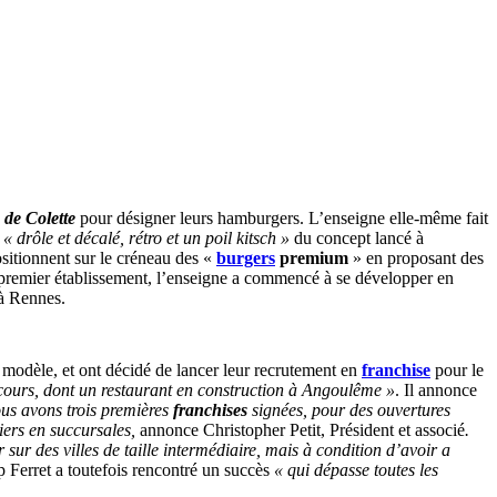
 de Colette
pour désigner leurs hamburgers. L’enseigne elle-même fait
t
« drôle et décalé, rétro et un poil kitsch »
du concept lancé à
sitionnent sur le créneau des «
burgers
premium
» en proposant des
on premier établissement, l’enseigne a commencé à se développer en
 à Rennes.
 modèle, et ont décidé de lancer leur recrutement en
franchise
pour le
 cours, dont un restaurant en construction à Angoulême »
. Il annonce
ous avons trois premières
franchises
signées, pour des ouvertures
iers en succursales,
annonce Christopher Petit, Président et associé
.
sur des villes de taille intermédiaire, mais à condition d’avoir a
p Ferret a toutefois rencontré un succès
« qui dépasse toutes les