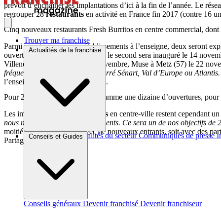
prévoit d’enchaîner les implantations d’ici à la fin de l’année. Le rés
regrouper 28
restaurants
en activité en France fin 2017 (contre 16 un
Cinq nouveaux restaurants Fresh Burritos en centre commercial, dont t
Trouver ma franchise
Parmi ces cinq nouveaux établissements à l’enseigne, deux seront expl
Actualités de la franchise
ouvert ses portes le 25 octobre et le second sera inauguré le 14 novem
Villeneuve d’Ascq (59) le 15 novembre, Muse à Metz (57) le 22 nove
fréquentés de France comme Carré Sénart, Val d’Europe ou Atlantis. 
l’enseigne, dans un communiqué.
Pour 2018, Fresh Burritos programme une dizaine d’ouvertures, pour 
Les implantations de
restaurants
en centre-ville restent cependant 
nous ne sommes pas encore présents. Ce sera un de nos objectifs de 
moitié en
franchise
, soit avec de nouveaux entrants, soit avec des part
Brèves et actus
Actualités du secteur
Communiqués de presse
I
Conseils et Guides
Partager sur :
Conseils généraux
Devenir franchisé
Devenir franchiseur