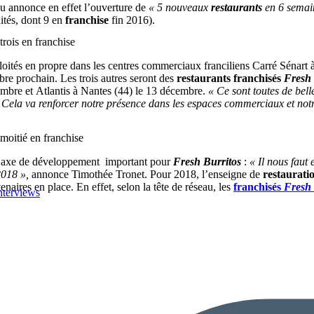
eau annonce en effet l’ouverture de
« 5 nouveaux
restaurants
en 6 semai
ités, dont 9 en
franchise
fin 2016).
rois en franchise
oités en propre dans les centres commerciaux franciliens Carré Sénart à
bre prochain. Les trois autres seront des
restaurants
franchisés
Fresh 
mbre et Atlantis à Nantes (44) le 13 décembre.
« Ce sont toutes de bel
Cela va renforcer notre présence dans les espaces commerciaux et notr
moitié en franchise
un axe de développement important pour
Fresh Burritos
:
« Il nous faut 
2018 »,
annonce Timothée Tronet. Pour 2018, l’enseigne de
restaurati
enaires en place. En effet, selon la tête de réseau, les
franchisés
Fresh 
nterviews