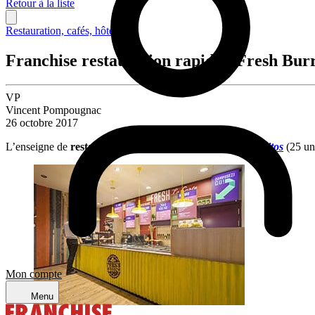
Retour à la liste
Restauration, cafés, hôtellerie
Franchise restauration rapide : Fresh Burr
VP
Vincent Pompougnac
26 octobre 2017
L’enseigne de
restauration rapide mexicaine
Fresh Burritos
(25 un
Mon compte
Menu