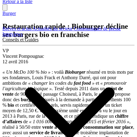
Retour à la liste
Burger
Restauration rapide : Bioburger décline
Brèves et actus
Actualités du secteur
Communiqués de presse
ses burgers bio en franchise
Interviews
Conseils et Guides
VP
Vincent Pompougnac
12 avril 2016
« Un McDo 100 % bio »
: voilà
Bioburger
résumé en trois mots par
ses fondateurs, Louis Frack et Anthony Darré, qui ont pour
ambitions de
« changer les codes du
fast food
»
et
« promouvoir
l’agriculture biologique ».
Testé depuis 2011 dans un
point de
vente
de 90 m² situé passage Choiseul, à Paris, le concept propose
donc des
burgers
préparés à la demande à partir d’ingrédients 100
%
bio
et certifiés comme tels, servis rapidement pour un ticket
moyen de 12,50 €. Une deuxième unité en propre a vu le jour en
2013 à Paris, rue de la Victoire, et ce pilote revendique un
chiffre
d’affaires
de
« 1 016 000 € HT entre mars 2015 et février 2016 »
,
réalisé à 50/50 entre
vente à emporter
et
consommation sur place
,
avec aussi un
service de livraison
. Une troisième implantation de