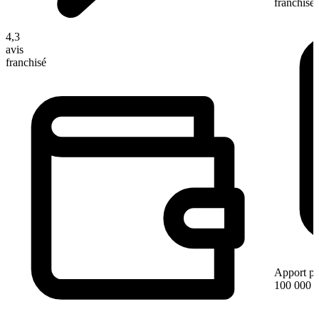
franchisé
4,3
avis
franchisé
Apport pe
100 000 