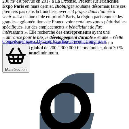
200 m² est prévue en 2017 à La Défense. Présent sur
Franchise
Expo Paris
en mars dernier,
Bioburger
souhaite désormais faire ses
premiers pas dans la franchise, avec
« 3 projets dans l’année à
venir ».
La chaîne cible en priorité Paris, la région parisienne et les
grandes agglomérations de France voire certaines zones périurbaines
spécifiques, sur des emplacements
« bénéficiant de flux
intéressants ».
Elle recherche des
entrepreneurs
ayant une
« attirance pour le
bio
, le
développement durable
»
et une
« réelle
Conseils généraux
Devenir franchisé
Devenir franchiseur
volonté de faire bien pour la planète »
. Ils devront prévoir un
investissement global
de 200 à 300 000 € hors foncier, dont 30 %
d’
apport personnel
minimum.
Partager sur :
Ma sélection