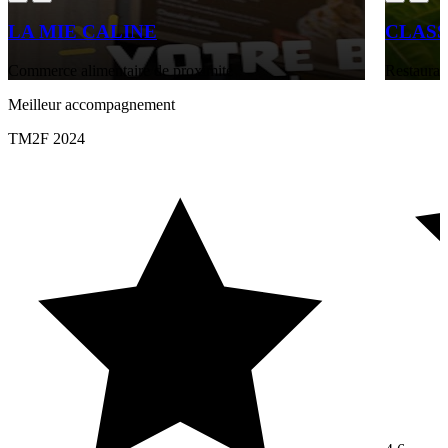
LA MIE CALINE
CLASS
Commerce alimentaire de proximité
Restaurati
Meilleur accompagnement
TM2F 2024