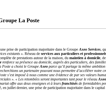
 Groupe La Poste
e prise de participation majoritaire dans le Groupe
Axeo Services
, q
ces existants ».
Réseau de
services aux particuliers et professionnel
complète de prestations autour de la maison, du
maintien à domicile
, de
te
renforce sa présence au domicile, auprès des particuliers, des famille
a Poste a choisi le Groupe
Axeo
parce qu’il partage la même ambition 
echerchions un partenaire pouvant nous permettre d’accélérer notre cr
ste s’est imposé à nous comme une évidence de par ses valeurs humai
erciales ».
« Les retombées seront importantes tant pour le réseau
Axe
nariat offre aux deux enseignes et à leurs
franchisés
de formidables pe
, en juillet dernier, une prise de participation majoritaire dans le capi