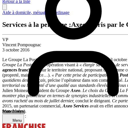
Retour à la liste
Aide à domicile, ménage & jardinage
Services à la personne :Axeo repris par le
VP
Vincent Pompougnac
3 octobre 2016
Le Groupe La Poste annonce dans un communiqué daté du 3 octobre un
Groupe La Poste »,
une opération visant à
« élargir sa gamme de servi
agences franchisées
sur le territoire national, proposant une gamme 
(propreté, maintenance…).
« Par cette prise de participation,
La Pos
quotidiens des Français,
précise l’opérateur dans son communiqué.
L
territorial ou la volonté d’une qualité aux standards élevés. »
« Nous r
Julien Moineau, Président du Groupe
Axeo
.
Le choix du Groupe La Po
montrer plus prometteur en termes de synergies industrielles et comm
avons racheté au mois de juillet dernier,
conclut le dirigeant
. Ce parte
2015, un partenariat commercial,
Axeo Services
avait en effet annoncé
franchisées
).
Mon compte
Partager sur :
Menu