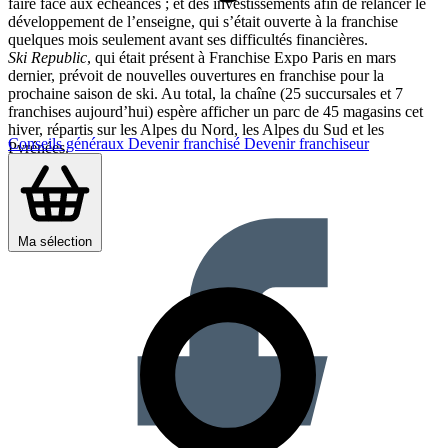
faire face aux échéances ; et des investissements afin de relancer le
développement de l’enseigne, qui s’était ouverte à la franchise
quelques mois seulement avant ses difficultés financières.
Ski Republic
, qui était présent à Franchise Expo Paris en mars
dernier, prévoit de nouvelles ouvertures en franchise pour la
prochaine saison de ski. Au total, la chaîne (25 succursales et 7
franchises aujourd’hui) espère afficher un parc de 45 magasins cet
hiver, répartis sur les Alpes du Nord, les Alpes du Sud et les
Conseils généraux
Devenir franchisé
Devenir franchiseur
Pyrénées.
Partager sur :
Ma sélection