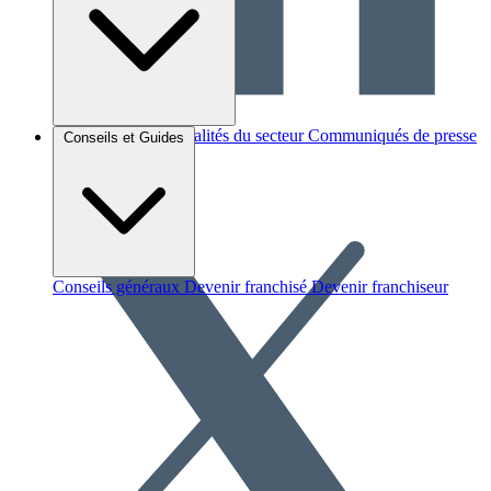
Brèves et actus
Actualités du secteur
Communiqués de presse
Conseils et Guides
Interviews
Conseils généraux
Devenir franchisé
Devenir franchiseur