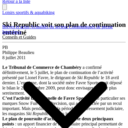
Retour à la liste
Loisirs sportifs & aquabiking
Ski Republic voit son plan de continuation
Brèves et actus
Actualités du secteur
Communiqués de presse
entériné
Interviews
Conseils et Guides
PB
Philippe Beaulieu
8 juillet 2011
Le Tribunal de Commerce de Chambéry
a confirmé
définitivement, le 5 juillet, le plan de continuation de l’activité
présenté par Lionel Favre, le dirigeant de
Ski Republic
le 18 avril
dernier. L’enseigne, dont la société mère Favre Sports avait déposé
le bilan le 23 novembre 2009, peut donc envisager l’avenir plus
sereinement.
C’est l’activité traditionnelle de Favre Sports
, et en particulier ses
marques Snow Fun et Ski Precision, qui a été affectée par un recul
important. Mais pendant toute la période de redressement judiciaire,
les magasins
Ski Republic
ont tenu le cap.
Le plan de poursuite d’activité comporte deux principaux
points
: un apport financier de l’actionnaire principal permettant de