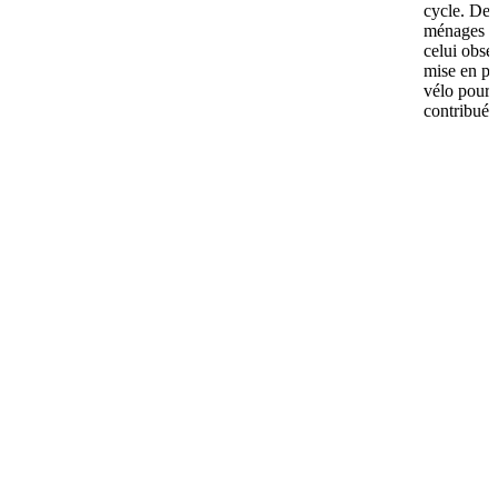
cycle. Dep
ménages se
celui obse
mise en pl
vélo pour l
contribué.