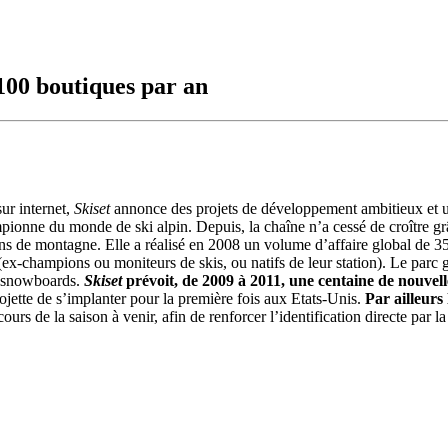
 100 boutiques par an
ur internet,
Skiset
annonce des projets de développement ambitieux et u
ionne du monde de ski alpin. Depuis, la chaîne n’a cessé de croître grâc
ns de montagne. Elle a réalisé en 2008 un volume d’affaire global de 3
ex-champions ou moniteurs de skis, ou natifs de leur station). Le parc gl
de snowboards.
Skiset
prévoit, de 2009 à 2011, une centaine de nouvell
ojette de s’implanter pour la première fois aux Etats-Unis.
Par ailleurs
rs de la saison à venir, afin de renforcer l’identification directe par la 