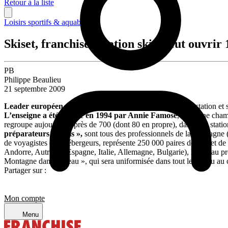
Retour à la liste
Loisirs sportifs & aquabiking
Skiset, franchise location skis, veut ouvrir
PB
Philippe Beaulieu
21 septembre 2009
Leader européen de la location de skis
et snowboards en station et s
L’enseigne a été fondée en 1994 par Annie Famose
, ancienne champ
regroupe aujourd’hui près de 700 (dont 80 en propre), dans 350 statio
préparateurs de skis »,
sont tous des professionnels de la montagne (
de voyagistes et d’hébergeurs, représente 250 000 paires de skis et 
Andorre, Autriche, Espagne, Italie, Allemagne, Bulgarie), le réseau pr
Montagne dans la Peau », qui sera uniformisée dans tout le réseau au cou
Partager sur :
Mon compte
Menu