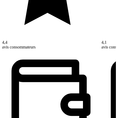
4,4
4,1
avis consommateurs
avis con