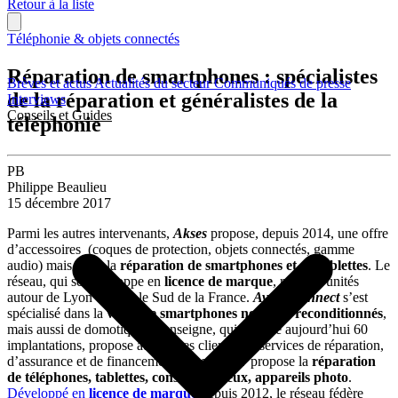
Retour à la liste
Téléphonie & objets connectés
Réparation de smartphones : spécialistes
Brèves et actus
Actualités du secteur
Communiqués de presse
de la réparation et généralistes de la
Interviews
Conseils et Guides
téléphonie
PB
Philippe Beaulieu
15 décembre 2017
Parmi les autres intervenants,
Akses
propose, depuis 2014, une offre
d’accessoires (coques de protection, objets connectés, gamme
audio) mais aussi la
réparation de smartphones et de tablettes
. Le
réseau, qui se développe en
licence de marque
, réunit 8 unités
autour de Lyon et dans le Sud de la France.
Avelis Connect
s’est
spécialisé dans la
vente de smartphones neufs ou reconditionnés
,
mais aussi de domotique. L’enseigne, qui compte aujourd’hui 60
implantations, propose aussi à ses clients des services de réparation,
d’assurance et de financement.
Docteur IT
propose la
réparation
de téléphones, tablettes, consoles de jeux, appareils photo
.
Développé en
licence de marque
depuis 2012, le réseau fédère