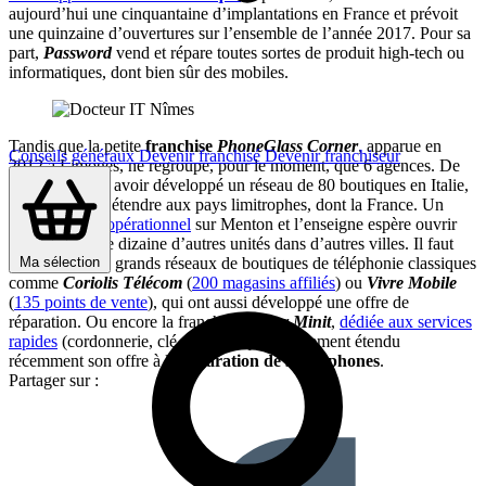
aujourd’hui une cinquantaine d’implantations en France et prévoit
une quinzaine d’ouvertures sur l’ensemble de l’année 2017. Pour sa
part,
Password
vend et répare toutes sortes de produit high-tech ou
informatiques, dont bien sûr des mobiles.
Tandis que la petite
franchise
PhoneGlass Corner
, apparue en
Conseils généraux
Devenir franchisé
Devenir franchiseur
2012 à Limoges, ne regroupe, pour le moment, que 6 agences. De
son côté, après avoir développé un réseau de 80 boutiques en Italie,
iRiparo
veut s’étendre aux pays limitrophes, dont la France. Un
pilote est déjà opérationnel
sur Menton et l’enseigne espère ouvrir
rapidement une dizaine d’autres unités dans d’autres villes. Il faut
encore citer les grands réseaux de boutiques de téléphonie classiques
Ma sélection
comme
Coriolis Télécom
(
200 magasins affiliés
) ou
Vivre Mobile
(
135 points de vente
), qui ont aussi développé une offre de
réparation. Ou encore la franchise
Mister Minit
,
dédiée aux services
rapides
(cordonnerie, clé-minute), qui a également étendu
récemment son offre à la
réparation de smartphones
.
Partager sur :