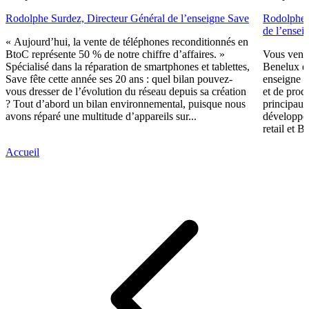
Rodolphe Surdez, Directeur Général de l’enseigne Save
Rodolphe 
de l’ensei
« Aujourd’hui, la vente de téléphones reconditionnés en
BtoC représente 50 % de notre chiffre d’affaires. »
Vous vene
Spécialisé dans la réparation de smartphones et tablettes,
Benelux de
Save fête cette année ses 20 ans : quel bilan pouvez-
enseigne s
vous dresser de l’évolution du réseau depuis sa création
et de prod
? Tout d’abord un bilan environnemental, puisque nous
principaux
avons réparé une multitude d’appareils sur...
développem
retail et 
Accueil