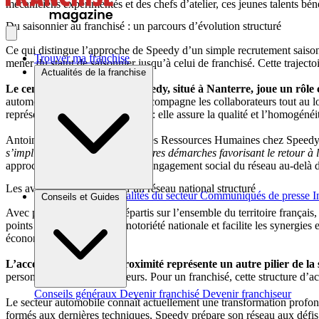
mécaniciens expérimentés et des chefs d’atelier, ces jeunes talents bé
Du saisonnier au franchisé : un parcours d’évolution structuré
Ce qui distingue l’approche de Speedy d’un simple recrutement saisonni
Trouver ma franchise
mener du statut de saisonnier jusqu’à celui de franchisé. Cette trajecto
Actualités de la franchise
Le centre de formation de Speedy, situé à Nanterre, joue un rôle
automobile, cet établissement accompagne les collaborateurs tout au lo
représente un atout considérable : elle assure la qualité et l’homogénéi
Antoine Hooreman, Directeur des Ressources Humaines chez Speedy F
s’implique également dans d’autres démarches favorisant le retour à 
approche innovante démontre l’engagement social du réseau au-delà de
Les avantages compétitifs d’un réseau national structuré
Brèves et actus
Actualités du secteur
Communiqués de presse
I
Conseils et Guides
Avec près de 500 centres répartis sur l’ensemble du territoire françai
points de vente assure une notoriété nationale et facilite les synergies
économique.
L’accompagnement de proximité représente un autre pilier de la 
personnalisé des collaborateurs. Pour un franchisé, cette structure d’
Conseils généraux
Devenir franchisé
Devenir franchiseur
Le secteur automobile connaît actuellement une transformation profond
formés aux dernières techniques, Speedy prépare son réseau aux défis 