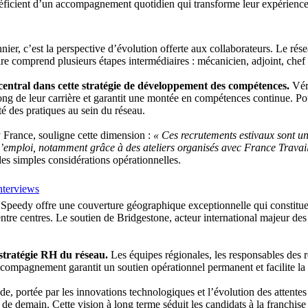
néficient d’un accompagnement quotidien qui transforme leur expérience 
er, c’est la perspective d’évolution offerte aux collaborateurs. Le rése
ire comprend plusieurs étapes intermédiaires : mécanicien, adjoint, chef 
 central dans cette stratégie de développement des compétences.
Véri
ng de leur carrière et garantit une montée en compétences continue. Pour
té des pratiques au sein du réseau.
rance, souligne cette dimension :
« Ces recrutements estivaux sont u
l’emploi, notamment grâce à des ateliers organisés avec France Travail
s simples considérations opérationnelles.
nterviews
s, Speedy offre une couverture géographique exceptionnelle qui constitue
 entre centres. Le soutien de Bridgestone, acteur international majeur de
stratégie RH du réseau.
Les équipes régionales, les responsables des r
accompagnement garantit un soutien opérationnel permanent et facilite la
e, portée par les innovations technologiques et l’évolution des attente
de demain. Cette vision à long terme séduit les candidats à la franchis