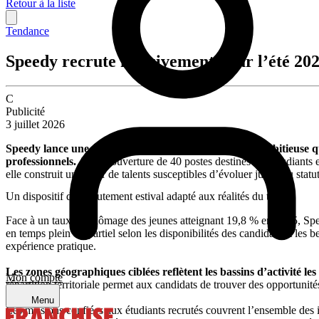
Retour à la liste
Tendance
Speedy recrute massivement pour l’été 20
C
Publicité
3 juillet 2026
Speedy lance une campagne de recrutement estivale ambitieuse qui
professionnels.
Avec l’ouverture de 40 postes destinés aux étudiants e
elle construit un vivier de talents susceptibles d’évoluer jusqu’au stat
Un dispositif de recrutement estival adapté aux réalités du terrain
Face à un taux de chômage des jeunes atteignant 19,8 % en 2025, Spee
en temps plein ou partiel selon les disponibilités des candidats et les 
expérience pratique.
Les zones géographiques ciblées reflètent les bassins d’activité l
Mon compte
répartition territoriale permet aux candidats de trouver des opportunité
Menu
Les missions confiées aux étudiants recrutés couvrent l’ensemble des 