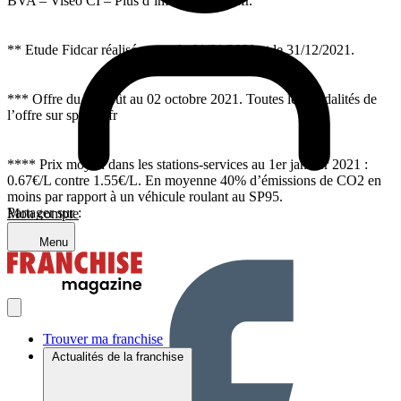
BVA – Viséo CI – Plus d’infos sur escda.fr.
** Etude Fidcar réalisée entre le 01/01/2021 et le 31/12/2021.
*** Offre du 16 août au 02 octobre 2021. Toutes les modalités de
l’offre sur speedy.fr
**** Prix moyen dans les stations-services au 1er janvier 2021 :
0.67€/L contre 1.55€/L. En moyenne 40% d’émissions de CO2 en
moins par rapport à un véhicule roulant au SP95.
Partager sur :
Mon compte
Menu
Trouver ma franchise
Actualités de la franchise