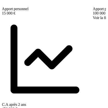
Apport personnel
Apport pe
15 000 €
100 000 
Voir la fi
C.A après 2 ans