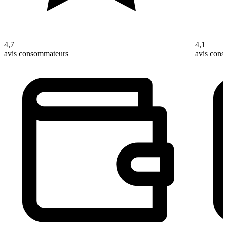
4,7
4,1
avis consommateurs
avis con