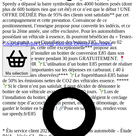
Speedy a dépassé la barre symbolique des 4000 boitiers posés (dont
plus de 600 boitiers rien que cet été) et ce n’est que le début ! UNE
OFFRE DÉDIÉE Plus de 95% des clients sont satisfaits** par cet
accompagnement et cette prestation. Convaincue de ce
positionnement, l’enseigne propose pour convertir les indécis, et ce
pour la 2ème année, une offre exclusive. Pour les automobilistes
possédant un véhicule à essence, ils pourront bénéficier du « Testez-
le c’est gratuit » sur l’installation des boitiers E85. Jusqu’au 02
Conseils généraux
Devenir franchisé
Devenir franchiseur
octobre prochain, cette offre exceptionnelle*** propose aux
automobilistes d’installer un boitier de conversion E85 dans son
véhicule et de le tester pendant 30 jours GRATUITEMENT.
BON A SAVOIR
L’utilisation d’un boiter E85 permet de réaliser
des économies importantes sur les dépenses en carburant. ( 40 à
Ma sélection
45% d’économies observées)****
Le Superéthanol-E85 baisse
de 50% les émissions nettes de CO2 des véhicules essence. *****
Si le client n’est pas satisfait, il peut décider de démonter le
boitier de son véhicule avant le délai des 30 jours.
Lors de
l’installation du boitier, les experts Speedy privilégient le cerclage
comme type d’accroche ce qui permet, en cas de démontage, de
garder le boitier en bon état !
Pour en savoir plus, rendez-vous
sur speedy.fr/E85
* Élu service client 2021. Catégorie Réparation automobile – Étude