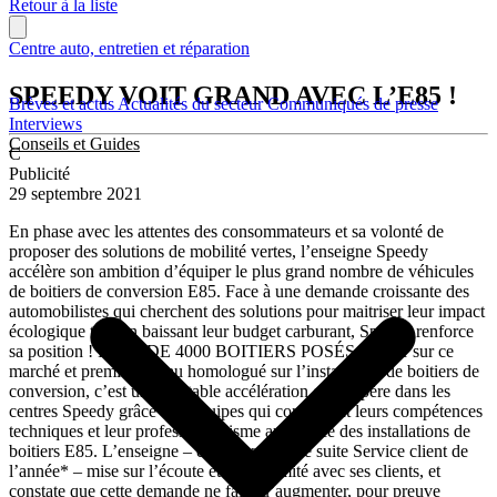
Retour à la liste
Centre auto, entretien et réparation
SPEEDY VOIT GRAND AVEC L’E85 !
Brèves et actus
Actualités du secteur
Communiqués de presse
Interviews
Conseils et Guides
C
Publicité
29 septembre 2021
En phase avec les attentes des consommateurs et sa volonté de
proposer des solutions de mobilité vertes, l’enseigne Speedy
accélère son ambition d’équiper le plus grand nombre de véhicules
de boitiers de conversion E85. Face à une demande croissante des
automobilistes qui cherchent des solutions pour maitriser leur impact
écologique tout en baissant leur budget carburant, Speedy renforce
sa position ! PLUS DE 4000 BOITIERS POSÉS Leader sur ce
marché et premier réseau homologué sur l’installation de boitiers de
conversion, c’est une véritable accélération qui s’opère dans les
centres Speedy grâce aux équipes qui confirment leurs compétences
techniques et leur professionnalisme au service des installations de
boitiers E85. L’enseigne – élue 7 années de suite Service client de
l’année* – mise sur l’écoute et la proximité avec ses clients, et
constate que cette demande ne fait qu’augmenter, pour preuve