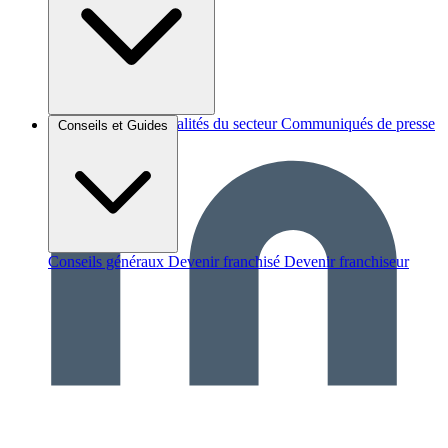
Brèves et actus
Actualités du secteur
Communiqués de presse
Conseils et Guides
Interviews
Conseils généraux
Devenir franchisé
Devenir franchiseur