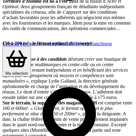
Territoire d’Homme
est né à l’été 2011
de la fusion d’
Activ
et
Optimal
, deux groupements français de détaillants indépendants
spécialistes du créneau, afin de s’appuyer sur des conditions
d’achats favorables pour les adhérents qui négocient eux-mêmes
avec les fournisseurs et les marques. Idem pour la mise en commun
des outils de communications, des opérations commerciales…
150 à 200 m² : le format optimal du concept
Conseils généraux
Devenir franchisé
Devenir franchiseur
« TDH s’adresse à des candidats
désirant créer une boutique de
mode masculine multimarques en centre-ville ou en centre
commercial en restant indépendants et en bénéficiant des services
Ma sélection
offerts par un groupement où moyens et compétences sont
mutualisées »,
explique Lydie Galland, la directrice générale
opérationnelle en charge de l’animation et du développement du
réseau. Le droit d’entrée s’élève à 2 500 euros. L’adhérent doit
ensuite tabler sur une cotisation mensuelle fixée à 175 euros.
Sur le terrain, la superficie des magasins TDH
est comprise entre
100 et 600m².
« Globalement, le format optimal et le plus
performant se situe entre 150 et 200m² »,
précise la dirigeante. A
date, la chaîne fédère 70 points de vente principalement implantés
dans le quart nord-ouest, le centre et la région lyonnaise. Excepté
quelques sites (Montélimar, Nîmes…), toute la partie sud reste
notamment à conquérir.