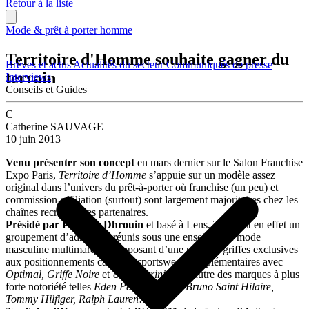
Retour à la liste
Mode & prêt à porter homme
Territoire d'Homme souhaite gagner du
Brèves et actus
Actualités du secteur
Communiqués de presse
terrain
Interviews
Conseils et Guides
C
Catherine SAUVAGE
10 juin 2013
Venu présenter son concept
en mars dernier sur le Salon Franchise
Expo Paris,
Territoire d’Homme
s’appuie sur un modèle assez
original dans l’univers du prêt-à-porter où franchise (un peu) et
commission-affiliation (surtout) sont largement majoritaires chez les
chaînes recrutant des partenaires.
Présidé par Philippe Dhrouin
et basé à Lens, TDH est en effet un
groupement d’adhérents réunis sous une enseigne de mode
masculine multimarques proposant d’une part des griffes exclusives
aux positionnements casual et sportswear complémentaires avec
Optimal, Griffe Noire
et
Ugo Ferrini
; de l’autre des marques à plus
forte notoriété telles
Eden Park, Lacoste, Bruno Saint Hilaire,
Tommy Hilfiger, Ralph Lauren
…