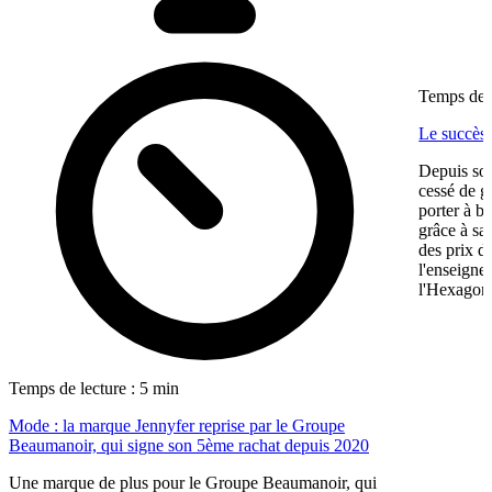
Temps de l
Le succès
Depuis son
cessé de g
porter à b
grâce à sa
des prix d
l'enseigne
l'Hexagone,
Temps de lecture : 5 min
Mode : la marque Jennyfer reprise par le Groupe
Beaumanoir, qui signe son 5ème rachat depuis 2020
Une marque de plus pour le Groupe Beaumanoir, qui