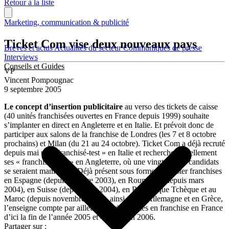
Retour à la liste
Marketing, communication & publicité
Ticket Com vise deux nouveaux pays
Brèves et actus
Actualités du secteur
Communiqués de presse
Interviews
Conseils et Guides
VP
Vincent Pompougnac
9 septembre 2005
Le concept d’insertion publicitaire
au verso des tickets de caisse
(40 unités franchisées ouvertes en France depuis 1999) souhaite
s’implanter en direct en Angleterre et en Italie. Et prévoit donc de
participer aux salons de la franchise de Londres (les 7 et 8 octobre
prochains) et Milan (du 21 au 24 octobre). Ticket Com a déjà recruté
depuis mai un « franchisé-test » en Italie et recherche actuellement
ses « franchisés-test » en Angleterre, où une vingtaine de candidats
se seraient manifestés. Déjà présent sous forme de master franchises
en Espagne (depuis octobre 2003), en Roumanie (depuis mars
2004), en Suisse (depuis juin 2004), en République Tchèque et au
Maroc (depuis novembre 2004), ainsi qu’en Allemagne et en Grèce,
l’enseigne compte par ailleurs ouvrir 2 unités en franchise en France
d’ici la fin de l’année 2005 et 4 autres en 2006.
Partager sur :