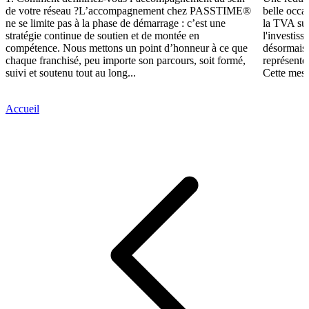
de votre réseau ?L’accompagnement chez PASSTIME®
belle occa
ne se limite pas à la phase de démarrage : c’est une
la TVA sur
stratégie continue de soutien et de montée en
l'investis
compétence. Nous mettons un point d’honneur à ce que
désormais,
chaque franchisé, peu importe son parcours, soit formé,
représente
suivi et soutenu tout au long...
Cette mesu
Accueil