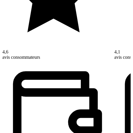
4,6
4,1
avis consommateurs
avis con