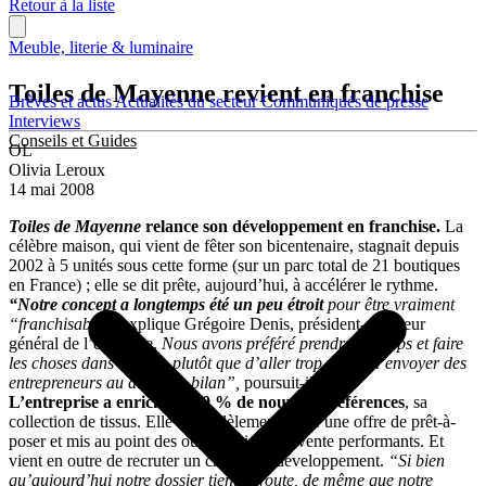
Retour à la liste
Meuble, literie & luminaire
Toiles de Mayenne revient en franchise
Brèves et actus
Actualités du secteur
Communiqués de presse
Interviews
Conseils et Guides
OL
Olivia Leroux
14 mai 2008
Toiles de Mayenne
relance son développement en franchise.
La
célèbre maison, qui vient de fêter son bicentenaire, stagnait depuis
2002 à 5 unités sous cette forme (sur un parc total de 21 boutiques
en France) ; elle se dit prête, aujourd’hui, à accélérer le rythme.
“Notre concept a longtemps été un peu étroit
pour être vraiment
“franchisable”,
explique Grégoire Denis, président-directeur
général de l’enseigne.
Nous avons préféré prendre le temps et faire
les choses dans l’ordre, plutôt que d’aller trop vite et d’envoyer des
entrepreneurs au dépôt de bilan”,
poursuit-il.
L’entreprise a enrichi de 20 % de nouvelles références
, sa
collection de tissus. Elle a parallèlement lancé une offre de prêt-à-
poser et mis au point des outils d’aide à la vente performants. Et
vient en outre de recruter un chargé de développement.
“Si bien
qu’aujourd’hui notre dossier tient la route, de même que notre