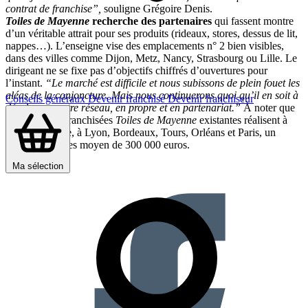
contrat de franchise”,
souligne Grégoire Denis.
Toiles de Mayenne
recherche des partenaires
qui fassent montre
d’un véritable attrait pour ses produits (rideaux, stores, dessus de lit,
nappes…). L’enseigne vise des emplacements n° 2 bien visibles,
dans des villes comme Dijon, Metz, Nancy, Strasbourg ou Lille. Le
dirigeant ne se fixe pas d’objectifs chiffrés d’ouvertures pour
l’instant.
“Le marché est difficile et nous subissons de plein fouet les
aléas de la conjoncture. Mais nous continuerons quoi qu’il en soit à
Conseils généraux
Devenir franchisé
Devenir franchiseur
développer notre réseau, en propre et en partenariat.”
À noter que
les boutiques franchisées
Toiles de Mayenne
existantes réalisent à
l’heure actuelle, à Lyon, Bordeaux, Tours, Orléans et Paris, un
chiffre d’affaires moyen de 300 000 euros.
Partager sur :
Ma sélection