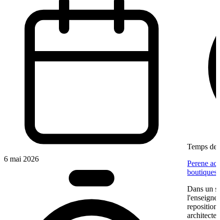
Temps de l
6 mai 2026
Perene acc
boutiques
Dans un se
l'enseigne
reposition
architectes