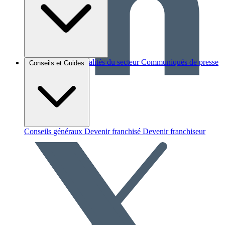
Brèves et actus
Actualités du secteur
Communiqués de presse
Conseils et Guides
Interviews
Conseils généraux
Devenir franchisé
Devenir franchiseur