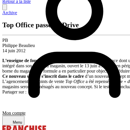
Retour à la liste
Archive
Top Office passe au Drive
PB
Philippe Beaulieu
14 juin 2012
L’enseigne de fournitures de bureau
(36 magasins en France dont un
intégré dans son nouveau magasin, ouvert le 13 juin à Augny, en périph
borne du magasin. La formule a en particulier pour objectif de séduire 
Ce nouveau service s’inscrit dans le cadre
d’un nouveau concept mis
L’agencement des points de vente
Top Office
a été repensé afin de «
d
magasins seront réaménagés au nouveau concept. Si le test est concluan
Partager sur :
Mon compte
Menu