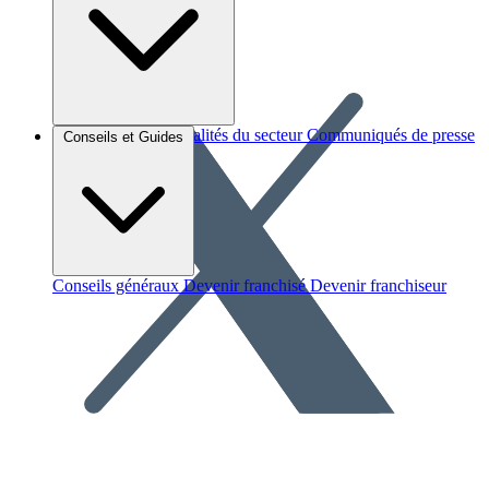
Brèves et actus
Actualités du secteur
Communiqués de presse
Conseils et Guides
Interviews
Conseils généraux
Devenir franchisé
Devenir franchiseur