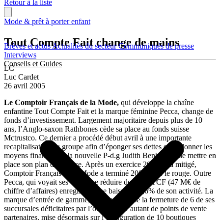
Retour à la liste
Mode & prêt à porter enfant
Tout Compte Fait change de mains
Brèves et actus
Actualités du secteur
Communiqués de presse
Interviews
Conseils et Guides
LC
Luc Cardet
26 avril 2005
Le Comptoir Français de la Mode,
qui développe la chaîne
enfantine Tout Compte Fait et la marque féminine Pecca, change de
fonds d’investissement. Largement majoritaire depuis plus de 10
ans, l’Anglo-saxon Rathbones cède sa place au fonds suisse
Mctrustco. Ce dernier a procédé début avril à une importante
recapitalisation du groupe afin d’éponger ses dettes et de donner les
moyens financiers à la nouvelle P-d.g Judith Benhamou de mettre en
place son plan de relance. Après un exercice 2003 déjà mitigé,
Comptoir Français de la Mode a terminé 2004 dans le rouge. Outre
Pecca, qui voyait ses ventes se réduire de 10%, TCF (47 M€ de
chiffre d’affaires) enregistrait une baisse de 2,6% de son activité. La
marque d’entrée de gamme, qui a compensé la fermeture de 6 de ses
succursales déficitaires par l’ouverture d‘autant de points de vente
partenaires, mise désormais sur l’inauguration de 10 boutiques