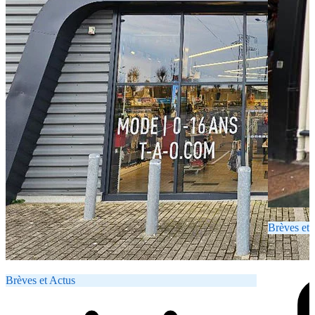
Brèves et 
Brèves et Actus