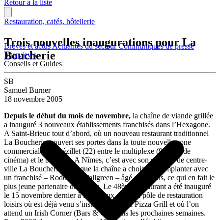
Retour à la liste
Restauration, cafés, hôtellerie
Trois nouvelles inaugurations pour La
Brèves et actus
Actualités du secteur
Communiqués de presse
Boucherie
Interviews
Conseils et Guides
SB
Samuel Burner
18 novembre 2005
Depuis le début du mois de novembre,
la chaîne de viande grillée
a inauguré 3 nouveaux établissements franchisés dans l’Hexagone.
A Saint-Brieuc tout d’abord, où un nouveau restaurant traditionnel
La Boucherie a ouvert ses portes dans la toute nouvelle zone
commerciale de Brézillet (22) entre le multiplexe (9 salles de
cinéma) et le bowling. A Nîmes, c’est avec son concept de centre-
ville La Boucherie Café que la chaîne a choisi de s’implanter avec
un franchisé – Rodolphe Wallgreen – âgé de 26 ans, ce qui en fait le
plus jeune partenaire du réseau. Le 48ème restaurant a été inauguré
le 15 novembre dernier à Périgueux dans un pôle de restauration
loisirs où est déjà venu s’installer un Casa Pizza Grill et où l’on
attend un Irish Corner (Bars & Co) dans les prochaines semaines.