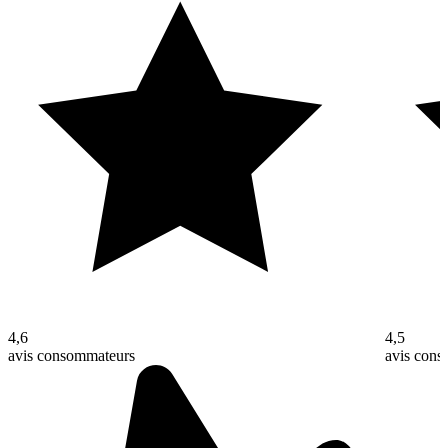
4,6
4,5
avis consommateurs
avis con