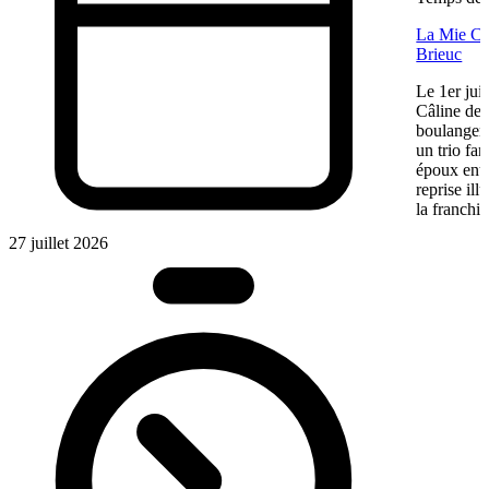
La Mie Câl
Brieuc
Le 1er jui
Câline de 
boulangeri
un trio fa
époux entre
reprise ill
la franchis
27 juillet 2026