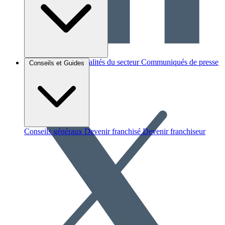
Brèves et actus
Actualités du secteur
Communiqués de presse
Conseils et Guides
Interviews
Conseils généraux
Devenir franchisé
Devenir franchiseur