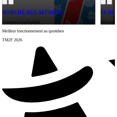
MARCHÉ AUX AFFAIRES
ECOCU
Commerces spécialisés
Décoratio
Meilleur fonctionnement au quotidien
TM2F 2026