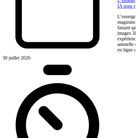
L’enseigne
IA pour re
L’enseigne
magasins f
faisant app
images 3D 
expérience
annuelle 
en ligne a
30 juillet 2026