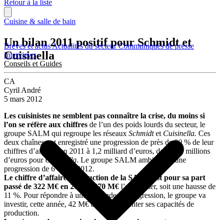
Retour à la liste
Cuisine & salle de bain
Un bilan 2011 positif pour Schmidt et
Brèves et actus
Actualités du secteur
Communiqués de presse
Cuisinella
Interviews
Conseils et Guides
CA
Cyril André
5 mars 2012
Les cuisinistes ne semblent pas connaître la crise, du moins si
l’on se réfère aux chiffres
de l’un des poids lourds du secteur, le
groupe SALM qui regroupe les réseaux
Schmidt
et
Cuisinella.
Ces
deux chaînes ont enregistré une progression de près de 20 % de leur
chiffres d’affaires en 2011 à 1,2 milliard d’euros, dont 380 millions
d’euros pour
Cuisinella
. Le groupe SALM ambitionne une
progression de 6 % sur 2012.
Le chiffre d’affaires production de la SALM est pour sa part
passé de 322 M€ en 2010 à 370 M€
l’an dernier, soit une hausse de
11 %. Pour répondre à une demande en progression, le groupe va
investir, cette année, 42 M€ afin d’augmenter ses capacités de
production.