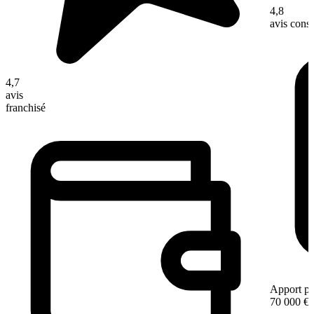
4,8
avis con
4,7
avis
franchisé
Apport pe
70 000 €