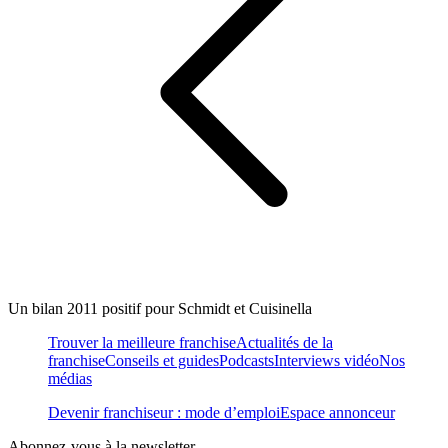
Un bilan 2011 positif pour Schmidt et Cuisinella
Trouver la meilleure franchise
Actualités de la
franchise
Conseils et guides
Podcasts
Interviews vidéo
Nos
médias
Devenir franchiseur : mode d’emploi
Espace annonceur
Abonnez-vous à la newsletter