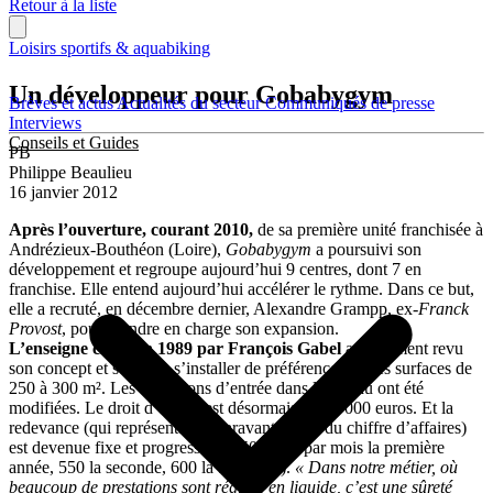
Retour à la liste
Loisirs sportifs & aquabiking
Un développeur pour Gobabygym
Brèves et actus
Actualités du secteur
Communiqués de presse
Interviews
Conseils et Guides
PB
Philippe Beaulieu
16 janvier 2012
Après l’ouverture, courant 2010,
de sa première unité franchisée à
Andrézieux-Bouthéon (Loire),
Gobabygym
a poursuivi son
développement et regroupe aujourd’hui 9 centres, dont 7 en
franchise. Elle entend aujourd’hui accélérer le rythme. Dans ce but,
elle a recruté, en décembre dernier, Alexandre Grampp, ex-
Franck
Provost
, pour prendre en charge son expansion.
L’enseigne créée en 1989 par François Gabel
a également revu
son concept et souhaite s’installer de préférence sur des surfaces de
250 à 300 m². Les conditions d’entrée dans le réseau ont été
modifiées. Le droit d’entrée est désormais de 25 000 euros. Et la
redevance (qui représentait auparavant 6,5 % du chiffre d’affaires)
est devenue fixe et progressive (550 euros par mois la première
année, 550 la seconde, 600 la troisième).
« Dans notre métier, où
beaucoup de prestations sont réglées en liquide, c’est une sûreté