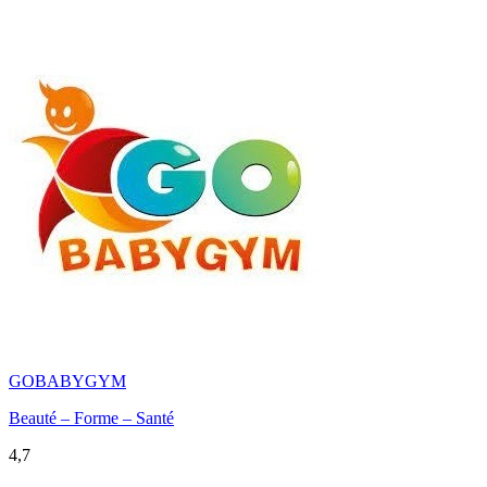
GOBABYGYM
Beauté – Forme – Santé
4,7