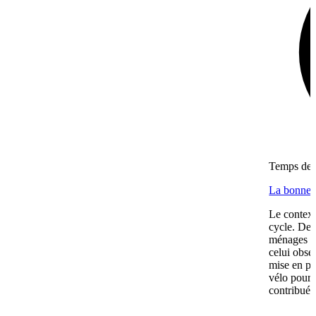
Temps de l
La bonne f
Le context
cycle. Dep
ménages se
celui obse
mise en pl
vélo pour l
contribué.