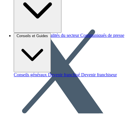
Brèves et actus
Actualités du secteur
Communiqués de presse
Conseils et Guides
Interviews
Conseils généraux
Devenir franchisé
Devenir franchiseur