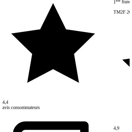
ère
1
franc
TM2F 20
4,4
avis consommateurs
4,9