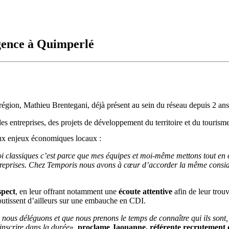
gence à Quimperlé
a région, Mathieu Brentegani, déjà présent au sein du réseau depuis 2 an
es entreprises, des projets de développement du territoire et du tourism
aux enjeux économiques locaux :
oi classiques c’est parce que mes équipes et moi-même mettons tout en 
ntreprises. Chez Temporis nous avons à cœur d’accorder la même considér
spect
, en leur offrant notamment une
écoute attentive
afin de leur trouv
outissent d’ailleurs sur une embauche en CDI.
ous déléguons et que nous prenons le temps de connaître qui ils sont, q
’inscrire dans la durée
»,
proclame Jaouanne, référente recrutement