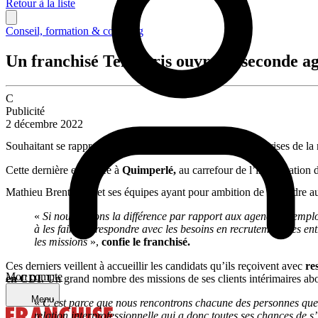
Retour à la liste
Conseil, formation & coaching
Un franchisé Temporis ouvre sa seconde a
C
Publicité
2 décembre 2022
Souhaitant se rapprocher des candidats ainsi que des entreprises de l
Cette dernière est située à
Quimperlé,
au carrefour de l’implantation d
Mathieu Brentegani et ses équipes ayant pour ambition de répondre 
«
Si nous faisons la différence par rapport aux agences d’empl
à les faire correspondre avec les besoins en recrutement des e
les missions
»,
confie le franchisé.
Ces derniers veillent à accueillir les candidats qu’ils reçoivent avec
re
Mon compte
en CDI.
Un grand nombre des missions de ses clients intérimaires ab
Menu
«
C’est parce que nous rencontrons chacune des personnes que n
relation interprofessionnelle qui a donc toutes ses chances de s