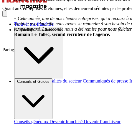
Quant aux entreprises bretonnes, elles demeurent séduites par le prof
«
Cette année, une de nos clientes entreprises, qui a recours à
rapidité avec laquelle nous avons su répondre à son besoin de 
Trouver ma franchise
temps imparti. La seconde nous a été remise pour nous féliciter 
Actualités de la franchise
Romain Le Tallec, second recruteur de l’agence.
Partager sur :
Brèves et actus
Actualités du secteur
Communiqués de presse
I
Conseils et Guides
Conseils généraux
Devenir franchisé
Devenir franchiseur