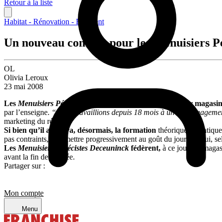
Retour à la liste
Habitat - Rénovation - Bâtiment
Un nouveau concept pour les Menuisiers Pé
OL
Olivia Leroux
23 mai 2008
Les
Menuisiers Pévécistes Deceuninck
ont désormais leur magasin
par l’enseigne.
“Nous travaillions depuis 18 mois à un réaménagement
marketing du réseau.
Si bien qu’il abritera, désormais, la formation
théorique et pratique
pas contraints, à se mettre progressivement au goût du jour. Ce qui, se
Les
Menuisiers Pévécistes Deceuninck
fédèrent,
à ce jour, 95 magas
avant la fin de l’année.
Partager sur :
Mon compte
Menu