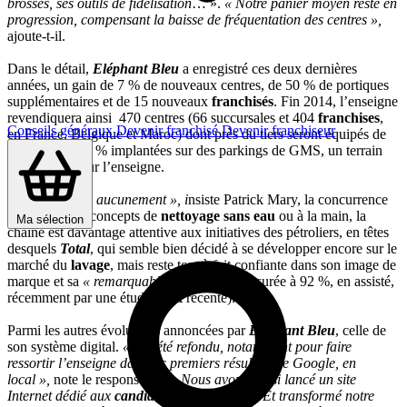
brosses, ses outils de fidélisation
… ».
« Notre panier moyen reste en
progression, compensant la baisse de fréquentation des centres »,
ajoute-t-il.
Dans le détail,
Eléphant Bleu
a enregistré ces deux dernières
années, un gain de 7 % de nouveaux centres, de 50 % de portiques
supplémentaires et de 15 nouveaux
franchisés
. Fin 2014, l’enseigne
revendiquera ainsi 470 centres (66 succursales et 404
franchises
,
Conseils généraux
Devenir franchisé
Devenir franchiseur
en France, Belgique et Maroc) dont près du tiers seront équipés de
portiques et 30 % implantées sur des parkings de GMS, un terrain
stratégique pour l’enseigne.
Ne redoutant
« aucunement », i
nsiste Patrick Mary, la concurrence
des nouveaux concepts de
nettoyage sans eau
ou à la main, la
Ma sélection
chaîne est davantage attentive aux initiatives des pétroliers, en têtes
desquels
Total
, qui semble bien décidé à se développer encore sur le
marché du
lavage
, mais reste tout à fait confiante dans son image de
marque et sa
« remarquable »
notoriété (mesurée à 92 %, en assisté,
récemment par une étude CSA récente).
Parmi les autres évolutions annoncées par
Eléphant Bleu
, celle de
son système digital.
« Il a été refondu, notamment pour faire
ressortir l’enseigne dans les premiers résultats de Google, en
local »,
note le responsable.
« Nous avons aussi lancé un site
Internet dédié aux
candidats à la franchise
. Et transformé notre