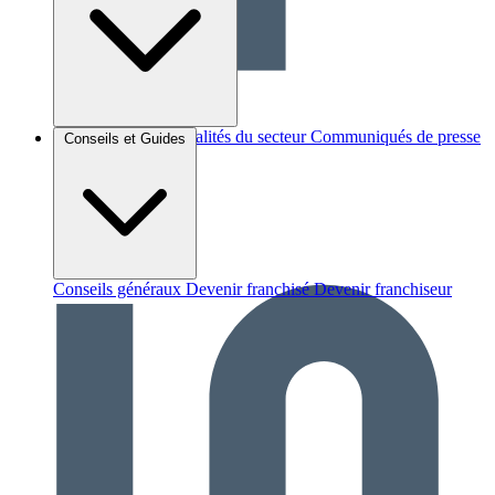
Brèves et actus
Actualités du secteur
Communiqués de presse
Conseils et Guides
Interviews
Conseils généraux
Devenir franchisé
Devenir franchiseur