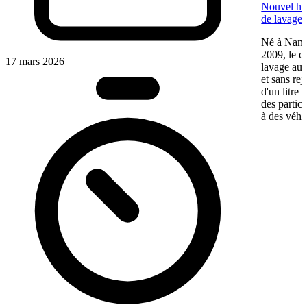
Nouvel hab
de lavage 
Né à Nante
2009, le c
17 mars 2026
lavage aut
et sans re
d'un litre 
des particu
à des véhic