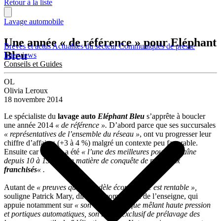
Retour à la liste
Lavage automobile
Une année « de référence » pour Eléphant
Brèves et actus
Actualités du secteur
Communiqués de presse
Bleu
Interviews
Conseils et Guides
OL
Olivia Leroux
18 novembre 2014
Le spécialiste du
lavage auto
Eléphant Bleu
s’apprête à boucler
une année 2014
« de référence ».
D’abord parce que ses succursales
« représentatives de l’ensemble du réseau »
, ont vu progresser leur
chiffre d’affaires (+3 à 4 %) malgré un contexte peu favorable.
Ensuite car l’année a été
« l’une des meilleures pour la chaîne
depuis 10 à 15 ans, en matière de conquête de nouveaux
franchisés
« .
Autant de
« preuves que le modèle économique est rentable »,
souligne Patrick Mary, directeur commercial de l’enseigne, qui
appuie notamment sur
« son concept unique mêlant haute pression
et portiques automatiques, son brevet exclusif de prélavage des