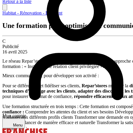
Retour à la liste
Habitat - Rénovation - Bâtiment
Une formation pour optimiser la communic
C
Publicité
16 avril 2025
Le réseau Repar’stores a pour objectif de perfectionner son approche co
formation : « Instaurer une relation client privilégiée ».
Mieux communiquer, pour développer son activité :
Pour se différencier et fidéliser ses clients,
Repar’stores
mise sur la
d
techniques d’échange
avec les clients
,
adapter des discours
et
les
pour instaurer un climat de confiance,
répondre efficacement aux att
Une formation structurée en trois temps : Cette formation est composé
confiance :
Comprendre les attentes du client et ses besoins Développ
Mon compte
S’adapter aux différents profils clients Transformer une demande en
structuré Relancer de manière efficace et naturelle Transformer la sat
Menu
Partager sur :