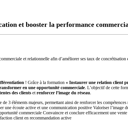
ation et booster la performance commercia
mmerciale et relationnelle afin d’améliorer ses taux de concrétisation e
ifférentiation
! Grâce à la formation
« Instaurer une relation client pr
 transformer
en une opportunité commerciale
. L’objectif de cette fo
entes des clients
et
renforcer l’image du réseau
.
e de 3 éléments majeurs, permettant ainsi de renforcer les compétences r
er une écoute active et une communication positive Valoriser l’image 
 opportunité commerciale Convaincre et conclure efficacement une vent
isfaction client en recommandation active