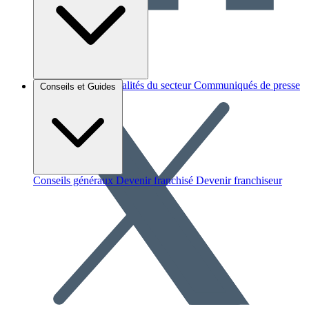
Brèves et actus
Actualités du secteur
Communiqués de presse
Conseils et Guides
Interviews
Conseils généraux
Devenir franchisé
Devenir franchiseur