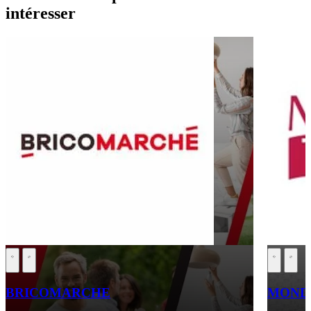
intéresser
BRICOMARCHE
MONDI