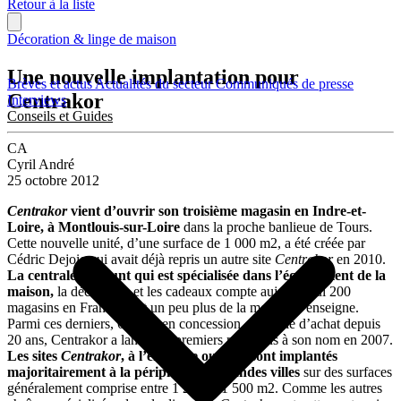
Retour à la liste
Décoration & linge de maison
Une nouvelle implantation pour
Brèves et actus
Actualités du secteur
Communiqués de presse
Centrakor
Interviews
Conseils et Guides
CA
Cyril André
25 octobre 2012
Centrakor
vient d’ouvrir son troisième magasin en Indre-et-
Loire, à Montlouis-sur-Loire
dans la proche banlieue de Tours.
Cette nouvelle unité, d’une surface de 1 000 m2, a été créée par
Cédric Dejoie qui avait déjà repris un autre site
Centrakor
en 2010.
La centrale discount qui est spécialisée dans l’équipement de la
maison,
la décoration et les cadeaux compte aujourd’hui 200
magasins en France dont un peu plus de la moitié à l’enseigne.
Parmi ces derniers, 66 sont en concession. Centrale d’achat depuis
20 ans, Centrakor a lancé ses premiers magasins à son nom en 2007.
Les sites
Centrakor
, à l’enseigne ou non, sont implantés
majoritairement à la périphérie de grandes villes
sur des surfaces
généralement comprise entre 1 200 et 1 500 m2. Comme les autres