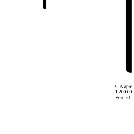
C.A après
1 200 000
Voir la fi