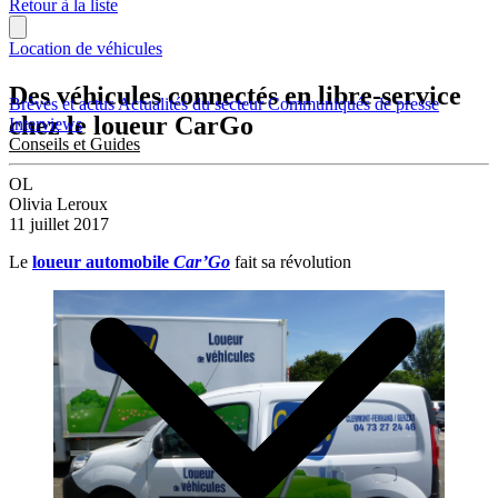
Retour à la liste
Location de véhicules
Des véhicules connectés en libre-service
Brèves et actus
Actualités du secteur
Communiqués de presse
chez le loueur CarGo
Interviews
Conseils et Guides
OL
Olivia Leroux
11 juillet 2017
Le
loueur automobile
Car’Go
fait sa révolution