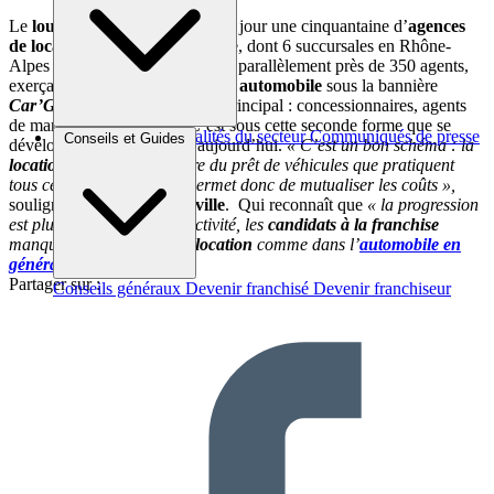
Le
loueur
savoyard compte à ce jour une cinquantaine d’
agences
de location
exclusives en France, dont 6 succursales en Rhône-
Alpes et 44
franchises
. Il fédère parallèlement près de 350 agents,
exerçant une activité de
location automobile
sous la bannière
Car’Go
en plus de leur métier principal : concessionnaires, agents
de marque, réparateurs… C’est sous cette seconde forme que se
Brèves et actus
Actualités du secteur
Communiqués de presse
Conseils et Guides
développe surtout
Car’Go
aujourd’hui.
« C’est un bon schéma : la
Interviews
location
est complémentaire du prêt de véhicules que pratiquent
tous ces professionnels et permet donc de mutualiser les coûts »,
souligne
Guillaume Molleville
. Qui reconnaît que
« la progression
est plus difficile en mono-activité, les
candidats à la franchise
manquant un peu, dans la
location
comme dans l’
automobile en
général
« .
Partager sur :
Conseils généraux
Devenir franchisé
Devenir franchiseur