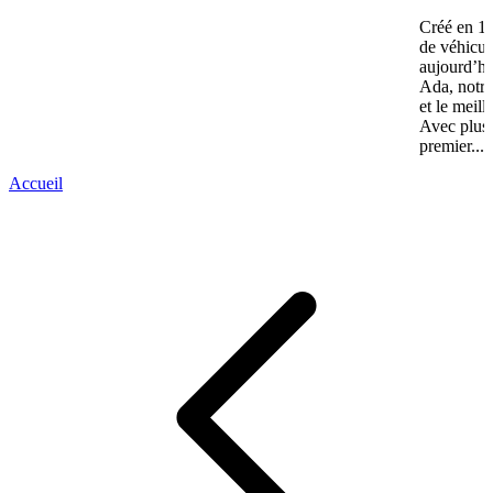
Créé en 19
de véhicul
aujourd’hu
Ada, notre
et le meill
Avec plus 
premier...
Accueil