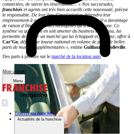
connectées, de suivre les réservations…
« Nos succursales,
franchisés
et agents ont très bien accueilli cette nouveauté
, précise
le responsable.
De leur lieu d’implantation dépendra leur
empressement à adopter le boîtier : il est certain qu’il a davantage
de raison d’être au sein des métropoles qu’à la campagne. Ce
système va quoi qu’il en soit amener du business au réseau, lui
permettre de capter un marché qui lui échappait et, à terme, offrir à
Car’Go
, déjà 7ème loueur national en volume de parc, de belles
parts de marché supplémentaires »,
estime
Guillaume Molleville
.
Des parts à prendre sur le
marché de la location auto
Mon compte
Menu
Trouver ma franchise
Actualités de la franchise