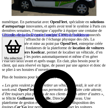
numérique. En partenariat avec
OpenFleet
, spécialiste en
solutions
d’autopartage
innovantes, et après avoir testé le système à Paris ces
dernières semaines, l’enseigne s’apprête à équiper une centaine de
Conseils généraux
Devenir franchisé
Devenir franchiseur
véhicules de sa flotte (qui en compte 6 000) de boîtiers connectés
permettant de s’affranchir de l’échange physique des clés. La
solution imaginée et mise au point par
OpenFleet
, entreprise créée
en 2011 par les fondateurs de la plateforme de
location de voitures
entre particuliers Koolicar
, permet de localiser un véhicule, d’en
ouvrir et fermer les portes automatiquement et même d’en gérer
Ma sélection
l’état des lieux avant et après usage. En clair, plus besoin pour le
client, qui aura réservé en ligne, de passer par une agence et donc de
se plier à ses horaires d’ouverture.
Plus de business pour les franchisés
Car’Go
« Les gens veulent pouvoir retirer un véhicule le midi, le soir et le
week-end.
OpenFleet
va nous permettre de satisfaire cette attente,
d’être toujours plus proches de nos clients et d’en attirer d’autres »,
se félicite
Guillaume Molleville
, Directeur du réseau. Une
plateforme de gestion est parallèlement mise à disposition des
équipes
Car’Go
leur permettant de géolocaliser les voitures