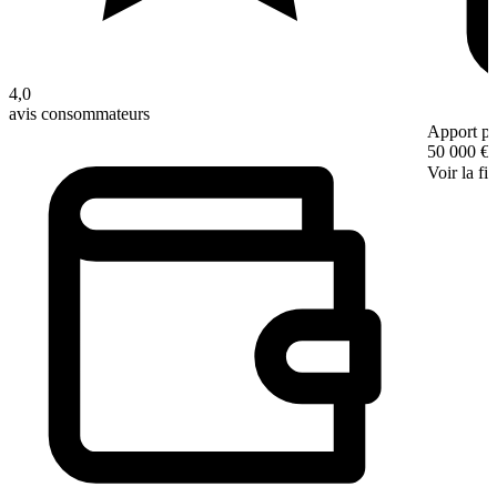
4,0
avis consommateurs
Apport pe
50 000 €
Voir la fi