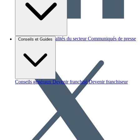
Brèves et actus
Actualités du secteur
Communiqués de presse
Conseils et Guides
Interviews
Conseils généraux
Devenir franchisé
Devenir franchiseur