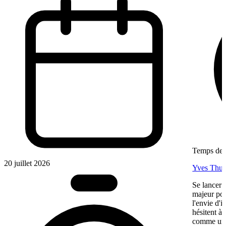
Temps de l
20 juillet 2026
Yves Thur
Se lancer 
majeur pou
l'envie d'
hésitent à 
comme une 