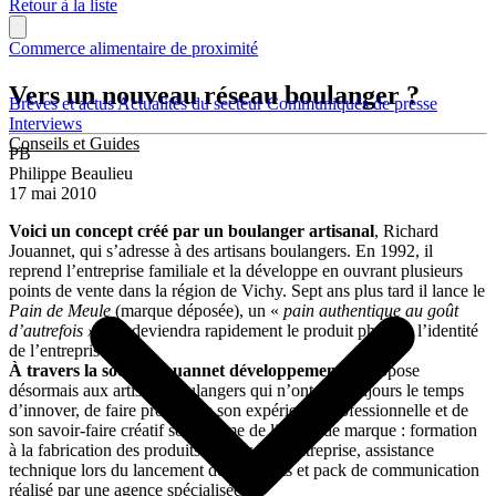
Retour à la liste
Commerce alimentaire de proximité
Vers un nouveau réseau boulanger ?
Brèves et actus
Actualités du secteur
Communiqués de presse
Interviews
Conseils et Guides
PB
Philippe Beaulieu
17 mai 2010
Voici un concept créé par un boulanger artisanal
, Richard
Jouannet, qui s’adresse à des artisans boulangers. En 1992, il
reprend l’entreprise familiale et la développe en ouvrant plusieurs
points de vente dans la région de Vichy. Sept ans plus tard il lance le
Pain de Meule
(marque déposée), un «
pain authentique au goût
d’autrefois »
, qui deviendra rapidement le produit phare et l’identité
de l’entreprise.
À travers la société Jouannet développement,
il propose
désormais aux artisans boulangers qui n’ont pas toujours le temps
d’innover, de faire profiter de son expérience professionnelle et de
son savoir-faire créatif sous forme de licence de marque : formation
à la fabrication des produits leaders de l’entreprise, assistance
technique lors du lancement des produits et pack de communication
réalisé par une agence spécialisée.