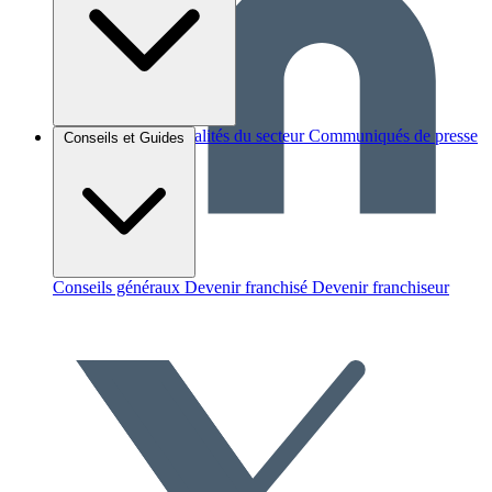
Brèves et actus
Actualités du secteur
Communiqués de presse
Conseils et Guides
Interviews
Conseils généraux
Devenir franchisé
Devenir franchiseur