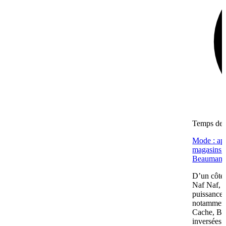
Temps de l
Mode : apr
magasins (
Beaumano
D’un côté,
Naf Naf, c
puissance 
notamment
Cache, Bré
inversées 