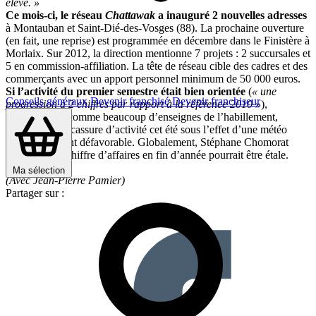
élevé. »
Ce mois-ci, le réseau
Chattawak
a inauguré 2 nouvelles adresses
à Montauban et Saint-Dié-des-Vosges (88). La prochaine ouverture
(en fait, une reprise) est programmée en décembre dans le Finistère à
Morlaix. Sur 2012, la direction mentionne 7 projets : 2 succursales et
5 en commission-affiliation. La tête de réseau cible des cadres et des
commerçants avec un apport personnel minimum de 50 000 euros.
Si l’activité du premier semestre était bien orientée
(
« une
Conseils généraux
Devenir franchisé
Devenir franchiseur
progression à 2 chiffres par rapport à la référence 2010 »
),
Chattawak
a, comme beaucoup d’enseignes de l’habillement,
enregistré une cassure d’activité cet été sous l’effet d’une météo
particulièrement défavorable. Globalement, Stéphane Chomorat
estime que le chiffre d’affaires en fin d’année pourrait être étale.
Ma sélection
(Avec Jean-Pierre Pamier)
Partager sur :