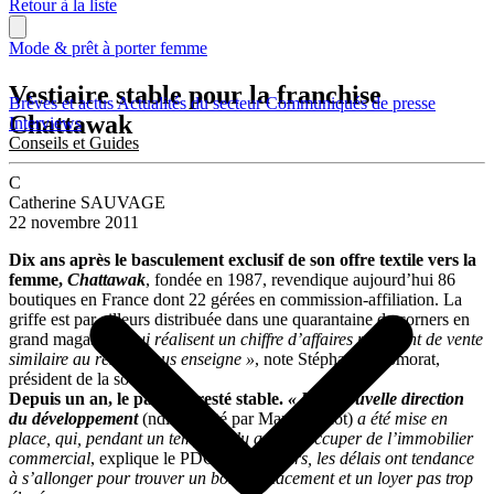
Retour à la liste
Mode & prêt à porter femme
Vestiaire stable pour la franchise
Brèves et actus
Actualités du secteur
Communiqués de presse
Chattawak
Interviews
Conseils et Guides
C
Catherine SAUVAGE
22 novembre 2011
Dix ans après le basculement exclusif de son offre textile vers la
femme,
Chattawak
, fondée en 1987, revendique aujourd’hui 86
boutiques en France dont 22 gérées en commission-affiliation. La
griffe est par ailleurs distribuée dans une quarantaine de corners en
grand magasin
« qui réalisent un chiffre d’affaires par point de vente
similaire au réseau sous enseigne »
, note Stéphane Chomorat,
président de la société.
Depuis un an, le parc est resté stable.
« Une nouvelle direction
du développement
(ndlr : piloté par Marie Pichot)
a été mise en
place, qui, pendant un temps, a du aussi s’occuper de l’immobilier
commercial
, explique le PDG.
Par ailleurs, les délais ont tendance
à s’allonger pour trouver un bon emplacement et un loyer pas trop