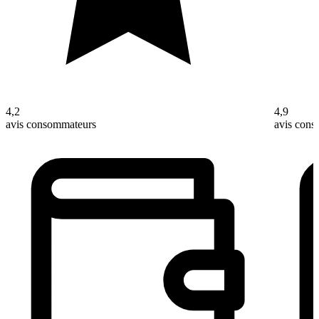
4,2
4,9
avis consommateurs
avis con