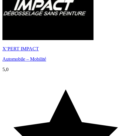
X’PERT IMPACT
Automobile – Mobilité
5,0