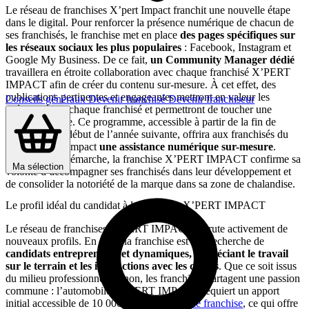
Le réseau de franchises X’pert Impact franchit une nouvelle étape
dans le digital. Pour renforcer la présence numérique de chacun de
ses franchisés, le franchise met en place
des pages spécifiques sur
les réseaux sociaux les plus populaires
: Facebook, Instagram et
Google My Business. De ce fait,
un Community Manager dédié
travaillera en étroite collaboration avec chaque franchisé X’PERT
IMPACT afin de créer du contenu sur-mesure. À cet effet, des
publications pertinentes et engageantes mettront en valeur les
Conseils généraux
Devenir franchisé
Devenir franchiseur
spécificités de chaque franchisé et permettront de toucher une
audience locale. Ce programme, accessible à partir de la fin de
l’année ou au début de l’année suivante, offrira aux franchisés du
réseau X’pert Impact
une assistance numérique sur-mesure
.
Grâce à cette démarche, la franchise X’PERT IMPACT confirme sa
Ma sélection
volonté d’accompagner ses franchisés dans leur développement et
de consolider la notoriété de la marque dans sa zone de chalandise.
Le profil idéal du candidat à la franchise X’PERT IMPACT
Le réseau de franchises X’PERT IMPACT recrute activement de
nouveaux profils. En effet, la franchise est à la recherche de
candidats entreprenants et dynamiques, appréciant le travail
sur le terrain et les interactions avec les clients
. Que ce soit issus
du milieu professionnel ou non, les franchisés partagent une passion
commune : l’automobile. X’PERT IMPACT requiert un apport
initial accessible de 10 000 € pour
ouvrir une franchise
, ce qui offre