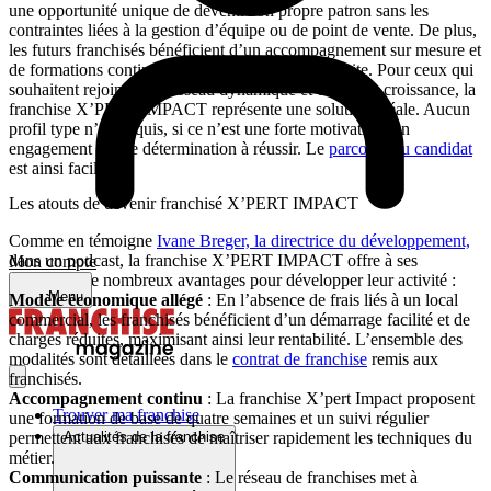
une opportunité unique de devenir son propre patron sans les
contraintes liées à la gestion d’équipe ou de point de vente. De plus,
les futurs franchisés bénéficient d’un accompagnement sur mesure et
de formations continues afin de garantir leur réussite. Pour ceux qui
souhaitent rejoindre un réseau dynamique et en pleine croissance, la
franchise X’PERT IMPACT représente une solution idéale. Aucun
profil type n’est requis, si ce n’est une forte motivation, un
engagement et une détermination à réussir. Le
parcours du candidat
est ainsi facilité.
Les atouts de devenir franchisé X’PERT IMPACT
Comme en témoigne
Ivane Breger, la directrice du développement,
dans un podcast, la franchise X’PERT IMPACT offre à ses
Mon compte
franchisés de nombreux avantages pour développer leur activité :
Menu
Modèle économique allégé
: En l’absence de frais liés à un local
commercial, les franchisés bénéficient d’un démarrage facilité et de
charges réduites, maximisant ainsi leur rentabilité. L’ensemble des
modalités sont détaillées dans le
contrat de franchise
remis aux
franchisés.
Accompagnement continu
: La franchise X’pert Impact proposent
Trouver ma franchise
une formation de base de quatre semaines et un suivi régulier
permettent aux franchisés de maîtriser rapidement les techniques du
Actualités de la franchise
métier.
Communication puissante
: Le réseau de franchises met à