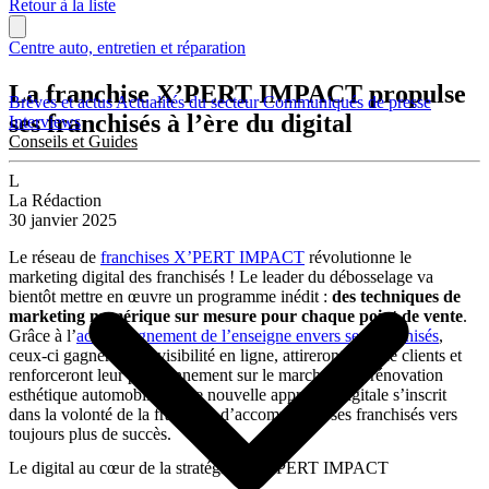
Retour à la liste
Centre auto, entretien et réparation
La franchise X’PERT IMPACT propulse
Brèves et actus
Actualités du secteur
Communiqués de presse
ses franchisés à l’ère du digital
Interviews
Conseils et Guides
L
La Rédaction
30 janvier 2025
Le réseau de
franchises X’PERT IMPACT
révolutionne le
marketing digital des franchisés ! Le leader du débosselage va
bientôt mettre en œuvre un programme inédit :
des
techniques de
marketing numérique sur mesure pour chaque point de vente
.
Grâce à l’
accompagnement de l’enseigne envers ses franchisés
,
ceux-ci gagneront en visibilité en ligne, attireront plus de clients et
renforceront leur positionnement sur le marché de la rénovation
esthétique automobile. Cette nouvelle approche digitale s’inscrit
dans la volonté de la franchise d’accompagner ses franchisés vers
toujours plus de succès.
Le digital au cœur de la stratégie de X’PERT IMPACT