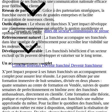
disposition de ses franchisés une communication nationale efficace
pour fidéliser les clients.
Réseau de partenaires
: Grâce à des partenariats stratégiques, la
franchise ouvre les portes de grandes entreprises et facilite
l’acquisition de nouveaux clients.
Outils digitaux :
Le réseau de franchises X’pert impact développe
une plateforme numérique qui simplifie la gestion quotidienne et
Brèves et actus
Actualités du secteur
Communiqués de presse
Conseils et Guides
optimise la relation client.
Interviews
Référencement naturel
: La franchise accompagne ses franchisés
dans leur stratégie de référencement pour accroître leur visibilité sur
les moteurs de recherche.
Développement durable
: Les franchisés bénéficient d’un secteur
exclusif qu’ils peuvent développer et valoriser sur le long terme.
Un accompagnement complet
Conseils généraux
Devenir franchisé
Devenir franchiseur
X’pert Impact propose à ses futurs franchisés un accompagnement
complet pour assurer leur réussite. Le parcours débute par une
formation immersive de huit semaines, divisée en deux phases :
quatre semaines au centre de formation en Vendée, suivies de quatre
semaines de perfectionnement en binôme avec des franchisés
ambassadeurs, directement en clientèle. Cette formation allie théorie,
pratique et expérience terrain, offrant aux franchisés une maîtrise
approfondie du métier. Pour faciliter le quotidien des franchisés, une
application métier est mise à disposition, simplifiant la réalisation de