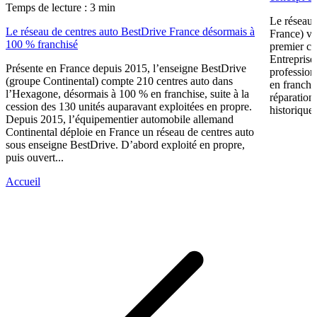
Temps de lecture : 3 min
Le réseau 
Le réseau de centres auto BestDrive France désormais à
France) vi
100 % franchisé
premier ce
Entreprise
Présente en France depuis 2015, l’enseigne BestDrive
profession
(groupe Continental) compte 210 centres auto dans
en franchi
l’Hexagone, désormais à 100 % en franchise, suite à la
réparation
cession des 130 unités auparavant exploitées en propre.
historique 
Depuis 2015, l’équipementier automobile allemand
Continental déploie en France un réseau de centres auto
sous enseigne BestDrive. D’abord exploité en propre,
puis ouvert...
Accueil