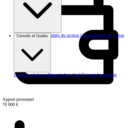
Brèves et actus
Actualités du secteur
Communiqués de presse
Conseils et Guides
Interviews
Conseils généraux
Devenir franchisé
Devenir franchiseur
Apport personnel
70 000 €