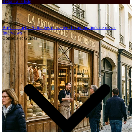
Retour à la liste
Brèves et actus
Actualités du secteur
Communiqués de presse
Interviews
Conseils et Guides