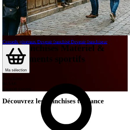
Conseils généraux
Devenir franchisé
Devenir franchiseur
Les franchises Matériel &
équipements sportifs
Ma sélection
34
Franchises
94,5 k
€
d'apport moyen
Découvrez les franchises tendance